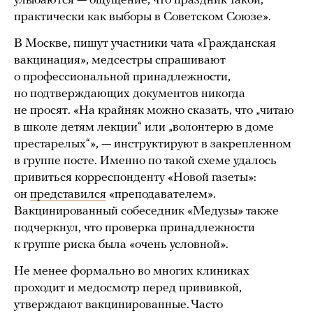
улыбаются — ощущение, что праздник такой,
практически как выборы в Советском Союзе».
В Москве, пишут участники чата «Гражданская
вакцинация», медсестры спрашивают
о профессиональной принадлежности,
но подтверждающих документов никогда
не просят. «На крайняк можно сказать, что „читаю
в школе детям лекции“ или „волонтерю в доме
престарелых“», — инструктируют в закрепленном
в группе посте. Именно по такой схеме удалось
привиться корреспонденту «Новой газеты»:
он
представился
«преподавателем».
Вакцинированный собеседник «Медузы» также
подчеркнул, что проверка принадлежности
к группе риска была «очень условной».
Не менее формально во многих клиниках
проходит и медосмотр перед прививкой,
утверждают вакцинированные. Часто