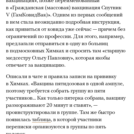
вакцинация», позже переименованный
в «Гражданская (массовая) вакцинация Спутник
V (ГамКовидВак)». Одним из первых сообщений
в нем стала неожиданно подробная инструкция,
как привиться от ковида уже сейчас — причем без
ограничений по профессии. Для этого, например,
предлагали отправиться в одну из больниц
в подмосковных Химках и спросить там «старшую
медсестру Ольгу Павловну», которая якобы
отвечает за вакцинацию.
Описали в чате и правила записи на прививку
в Химках. «Вакцина пятидозовая в одной ампуле,
поэтому требуется собрать группу из пяти
участников… Как только пятерка собрана, вакцину
размораживают 20 минут и ставят», —
проинструктировали в группе. Там же быстро
появилась
таблица
, в которой участники
переписки организуются в группы по пять