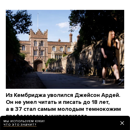
Из Кембриджа уволился Джейсон Ардей.
Он не умел читать и писать до 18 лет,
а в 37 стал самым молодым темнокожим
профессором в университете
МЫ ИСПОЛЬЗУЕМ КУКИ!
Сейчас его обвинили в плагиате, а к его биографии
ЧТО ЭТО ЗНАЧИТ?
возникли вопросы