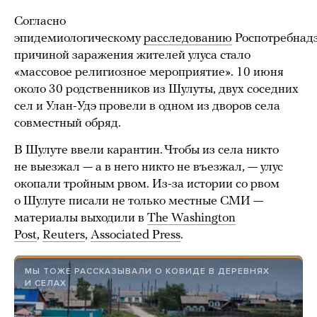
Согласно
эпидемиологическому
расследованию
Роспотребнадз
причиной заражения жителей улуса стало
«массовое религиозное мероприятие». 10 июня
около 30 родственников из Шулуты, двух соседних
сел и Улан-Удэ провели в одном из дворов села
совместный обряд.
В Шулуте ввели карантин. Чтобы из села никто
не выезжал — а в него никто не въезжал, — улус
окопали тройным рвом. Из-за истории со рвом
о Шулуте писали не только местные СМИ —
материалы выходили в
The Washington
Post
,
Reuters
,
Associated Press
.
МЫ ТОЖЕ РАССКАЗЫВАЛИ О КОВИДЕ В ДЕРЕВНЯХ
И СЕЛАХ