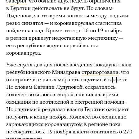
заверил
, что больше двух недель ограничения
в Бурятии действовать не будут. По словам
Цыденова, за это время контакты между людьми
резко снизятся — и коронавирусная статистика
пойдет на спад. Кроме этого, с 16 по 19 ноября
в регион привезут недостающую медтехнику —
ее в республике ждут с первой волны
коронавируса.
Уже спустя два дня после введения локдауна глава
республиканского Минздрава
отрапортовала
, что
от ограничительных мер есть ощутимый эффект.
По словам Евгении Лудуповой, сократилось
количество вызовов скорой, снизилось время
ожидания по неотложной и экстренной помощи.
Но ощутимый результат власти Бурятии ожидают
получить к концу ноября. Количество ежедневно
заражающихся коронавирусом в регионе пока
не сократилось. 19 ноября власти отчитались о 270