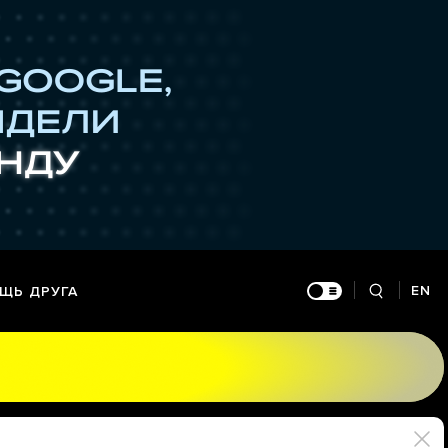
EN
ЩЬ ДРУГА