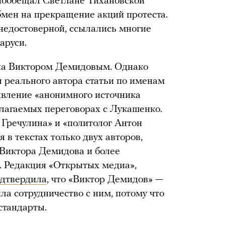
 пообещал Светлане Тихановской
мен на прекращение акций протеста.
 недостоверной, ссылались многие
аруси.
на Виктором Демидовым. Однако
 реального автора статьи по именам
явление «анонимного источника
олагаемых переговорах с Лукашенко.
 Гречулина» и «политолог Антон
в текстах только двух авторов,
Виктора Демидова и более
. Редакция «Открытых медиа»,
одтвердила
, что «Виктор Демидов» —
ила сотрудничество с ним, потому что
стандарты.