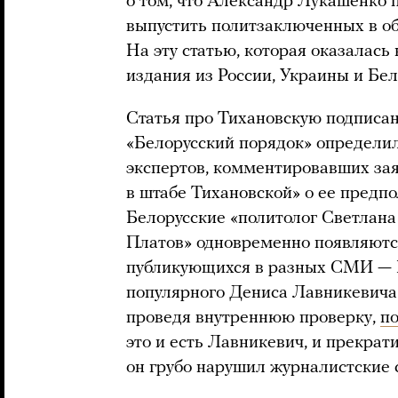
о том, что Александр Лукашенко
выпустить политзаключенных в об
На эту статью, которая оказалась
издания из России, Украины и Бел
Статья про Тихановскую подписа
«Белорусский порядок» определил
экспертов, комментировавших за
в штабе Тихановской» о ее предп
Белорусские «политолог Светлана
Платов» одновременно появляются 
публикующихся в разных СМИ — 
популярного Дениса Лавникевича
проведя внутреннюю проверку,
п
это и есть Лавникевич, и прекрат
он грубо нарушил журналистские 