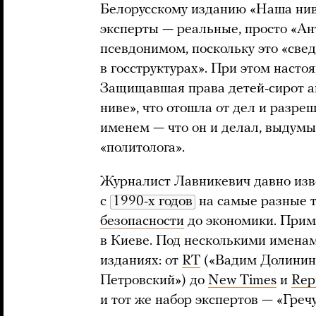
Белорусскому изданию «Наша ни
эксперты — реальные, просто «Ан
псевдонимом, поскольку это «све
в госструктурах». При этом насто
Защищавшая права детей-сирот а
ниве», что отошла от дел и разр
именем — что он и делал, выдумы
«политолога».
Журналист Лавникевич давно изве
с
1990-х годов
на самые разные 
безопасности
до экономики. Прим
в Киеве. Под несколькими именам
изданиях: от
RT
(«Вадим Долинин
Петровский») до
New Times
и
Rep
и тот же набор экспертов — «Греч