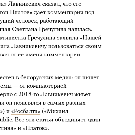
ва» Лавникевич
сказал
, что его
тон Платов» дает комментарии под
дущий человек, работающий
ящая Светлана Гречулина нашлась.
ктивистка Гречулина заявила «Нашей
ешила Лавникевичу пользоваться своим
вая от ее имени комментарии
стен в белорусских медиа: он пишет
темы — от
компьютерной
ерно с 2018-го Лавникевич живет
и он появлялся в самых разных
») и
«Росбалта»
(«Михаил
ublic
. Все эти статьи объединяет один
улина» и «Платов».