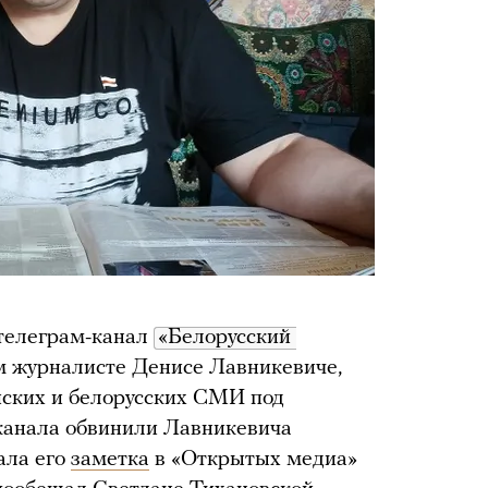
 телеграм-канал
«Белорусский 
м журналисте Денисе Лавникевиче,
йских и белорусских СМИ под
канала обвинили Лавникевича
ала его
заметка
в «Открытых медиа»