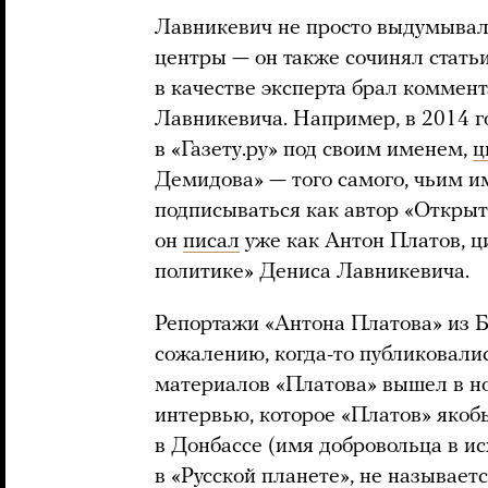
Лавникевич не просто выдумывал
центры — он также сочинял стать
в качестве эксперта брал коммент
Лавникевича. Например, в 2014 г
в «Газету.ру» под своим именем,
ц
Демидова» — того самого, чьим им
подписываться как автор «Открыт
он
писал
уже как Антон Платов, ц
политике» Дениса Лавникевича.
Репортажи «Антона Платова» из Б
сожалению, когда-то публиковалис
материалов «Платова» вышел в но
интервью, которое «Платов» якобы
в Донбассе (имя добровольца в и
в «Русской планете», не называет