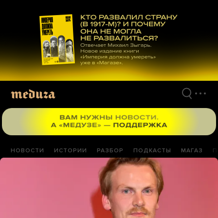
Перейти
к
материалам
НОВОСТИ
ИСТОРИИ
РАЗБОР
ПОДКАСТЫ
МАГАЗ
П