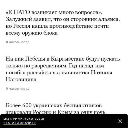
«К НАТО возникает много вопросов».
Залужный заявил, что он сторонник альянса,
но Россия нашла противодействие почти
всему оружию блока
11 часов назад
На пик Победы в Кыргызстане будут пускать
только по разрешениям. Год назад там
погибла российская альпинистка Наталья
Наговицина
9 часов назад
Более 600 украинских беспилотников
атаковали Россию и Крым за одну ночь.
В Тверской области под удар опять попал
МЫ ИСПОЛЬЗУЕМ КУКИ!
ЧТО ЭТО ЗНАЧИТ?
склад Wildberries