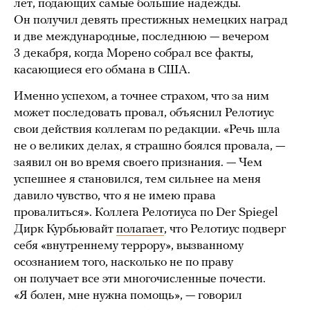
лет, подающих самые большие надежды.
Он получил девять престижных немецких наград
и две международные, последнюю — вечером
3 декабря, когда Морено собрал все факты,
касающиеся его обмана в США.
Именно успехом, а точнее страхом, что за ним
может последовать провал, объяснил Релотиус
свои действия коллегам по редакции. «Речь шла
не о великих делах, я страшно боялся провала, —
заявил он во время своего признания. — Чем
успешнее я становился, тем сильнее на меня
давило чувство, что я не имею права
провалиться». Коллега Релотиуса по Der Spiegel
Дирк Курбьювайт
полагает
, что Релотиус подверг
себя «внутреннему террору», вызванному
осознанием того, насколько не по праву
он получает все эти многочисленные почести.
«Я болен, мне нужна помощь», — говорил