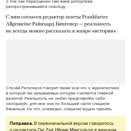
о том, как переоценен сам жанр репортажа,
распространившийся повсюду
С ним согласен редактор газеты Frankfurter
Allgemeine Райнхард Бингенер — реальность
не всегда можно рассказать в жанре «истории».
Случай Релотиуса говорит также кое-что о журналистике,
в которой так называемые истории считаются главной
валютой. Реальность не любит представлять себя
«историей», для нее она по большей части слишком
банальна. Но это, очевидно, слишком трудно принять
Поправка.
В первоначальной версии говорилось
о редакторе Die Zeit Ийоме Мангольде в женском