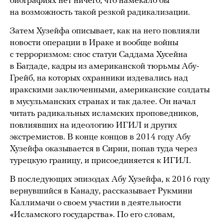
биографиях нет ничего, что намекало бы
на возможность такой резкой радикализации.
Затем Хузейфа описывает, как на него повлияли
новости операции в Ираке и вообще войны
с терроризмом: снос статуи Саддама Хусейна
в Багдаде, кадры из американской тюрьмы Абу-
Грейб, на которых охранники издевались над
иракскими заключенными, американские солдаты
в мусульманских странах и так далее. Он начал
читать радикальных исламских проповедников,
повлиявших на идеологию ИГИЛ и других
экстремистов. В конце концов в 2014 году Абу
Хузейфа оказывается в Сирии, попав туда через
турецкую границу, и присоединяется к ИГИЛ.
В последующих эпизодах Абу Хузейфа, к 2016 году
вернувшийся в Канаду, рассказывает Рукмини
Каллимачи о своем участии в деятельности
«Исламского государства». По его словам,