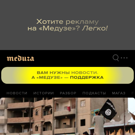
Перейти
к
материалам
НОВОСТИ
ИСТОРИИ
РАЗБОР
ПОДКАСТЫ
МАГАЗ
П