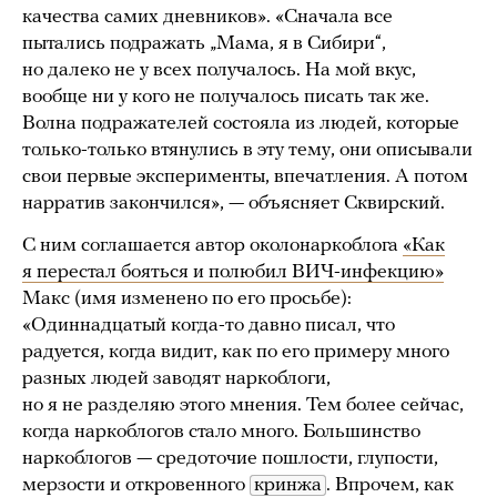
качества самих дневников». «Сначала все
пытались подражать „Мама, я в Сибири“,
но далеко не у всех получалось. На мой вкус,
вообще ни у кого не получалось писать так же.
Волна подражателей состояла из людей, которые
только-только втянулись в эту тему, они описывали
свои первые эксперименты, впечатления. А потом
нарратив закончился», — объясняет Сквирский.
С ним соглашается автор околонаркоблога
«Как
я перестал бояться и полюбил ВИЧ-инфекцию»
Макс (имя изменено по его просьбе):
«Одиннадцатый когда-то давно писал, что
радуется, когда видит, как по его примеру много
разных людей заводят наркоблоги,
но я не разделяю этого мнения. Тем более сейчас,
когда наркоблогов стало много. Большинство
наркоблогов — средоточие пошлости, глупости,
мерзости и откровенного
кринжа
. Впрочем, как