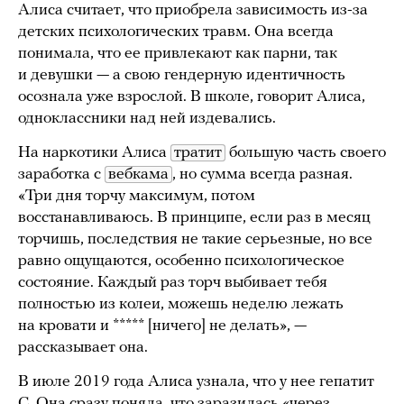
Алиса считает, что приобрела зависимость из-за
детских психологических травм. Она всегда
понимала, что ее привлекают как парни, так
и девушки — а свою гендерную идентичность
осознала уже взрослой. В школе, говорит Алиса,
одноклассники над ней издевались.
На наркотики Алиса
тратит
большую часть своего
заработка с
вебкама
, но сумма всегда разная.
«Три дня торчу максимум, потом
восстанавливаюсь. В принципе, если раз в месяц
торчишь, последствия не такие серьезные, но все
равно ощущаются, особенно психологическое
состояние. Каждый раз торч выбивает тебя
полностью из колеи, можешь неделю лежать
на кровати и ***** [ничего] не делать», —
рассказывает она.
В июле 2019 года Алиса узнала, что у нее гепатит
С. Она сразу поняла, что заразилась «через