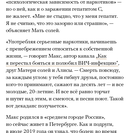
«психологическая зависимость от наркотиков» —
но о ней, как и о заражении гепатитом С,
не жалеет. «Мне не стыдно, что у меня гепатит.
Я не считаю, что это зазорно или страшно», —
объясняет Мать солей.
«Употребляя серьезные наркотики, начинаешь
с пренебрежением относиться к собственной
жизни, — говорит Макс, автор канала
„Как
я перестал бояться и полюбил ВИЧ-инфекцию“
,
друг Матери солей и Алисы. — Смерть повсюду,
за каждым углом: у тебя гибнут друзья, постоянно
кого-то принимают, сажают на десять лет — и все
молодые, 20-летние. И все всё равно торчат
и шутят над этим, и смеются, и песни поют. Такой
вот декаданс получается».
Макс родился в «среднем городе России»,
но сейчас живет в Петербурге. Как и подруги,
в июле 2019 года он узнал, что болен: во время