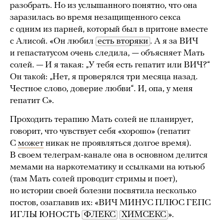
разобрать. Но из услышанного понятно, что она
заразилась во время незащищенного секса
с одним из парней, который был в притоне вместе
с Алисой. «Он любил
есть вторяки
. А я за ВИЧ
и гепастатусом очень следила, — объясняет Мать
солей. — И я такая: „У тебя есть гепатит или ВИЧ?“
Он такой: „Нет, я проверялся три месяца назад.
Честное слово, доверие любви“. И, опа, у меня
гепатит С».
Проходить терапию Мать солей не планирует,
говорит, что чувствует себя «хорошо» (гепатит
С
может
никак не проявляться долгое время).
В своем телеграм-канале она в основном делится
мемами на наркотематику и ссылками на ютьюб
(там Мать солей проводит стримы и поет),
но истории своей болезни посвятила несколько
постов, озаглавив их: «ВИЧ МИНУС ПЛЮС ГЕПС
ИГЛЫ ЮНОСТЬ
ФЛЕКС
ХИМСЕКС
».