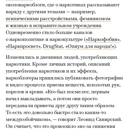
околонаркоблоги, где о наркотиках рассказывают
наряду с другими темами — например,
психическими расстройствами
,
феминизмом
и
жизнью в исправительном учреждении
.
Одновременно стало больше каналов
о наркополитике и наркокультуре (
«Наркофобия»
,
«Наркпросвет»
,
DrugStat
,
«Опиум для народа!»
).
Изменились и дневники людей, употребляющих
наркотики. Кроме личных историй, описаний
употребления наркотиков и их эффекта,
наркоблогеры принялись публиковать фотографии
и видео процесса приема веществ, исколотых рук,
порезов и крови. «Кто был посмелее, первым
начал выкладывать, а потом они просто
передавали приветы друг другу таким образом.
То есть это довольно быстро стало каким-то
междусобойчиком», — говорит Леонид Сквирский.
Он считает, что это произошло «из-за снижения