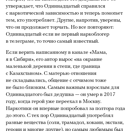
утверждает, что Одиннадцатый справился
с наркотической зависимостью и теперь помогает
тем, кто употребляет. Другие, напротив, уверены,
что он продолжает торчать. Но все повторяют:
Одиннадцатый если не первый наркоблогер
в телеграме, то точно самый известный.
Если верить написанному в канале «Мама,
я в Сибири», его автор вырос «на окраине
маленькой деревни в степи, где граница
с Казахстаном». С матерью отношения
не складывались, общение с отчимом тоже
не было близким. Самым важным взрослым для
Одиннадцатого был дедушка — он умер в 2017
году, когда герой уже переехал в Москву.
Наркотики он впервые попробовал за полтора года
до этого. С тех пор Одиннадцатый употреблял
разные вещества (соли, трамадол, кокаин, экстази,
героин и многие другие), но самым любимым был