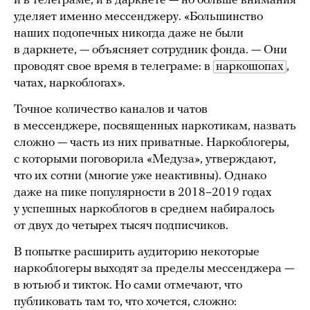
и в телеграме, и в даркнете — но больше внимания
уделяет именно мессенджеру. «Большинство
наших подопечных никогда даже не были
в даркнете, — объясняет сотрудник фонда. — Они
проводят свое время в телеграме: в
наркошопах
,
чатах, наркоблогах».
Точное количество каналов и чатов
в мессенджере, посвященных наркотикам, назвать
сложно — часть из них приватные. Наркоблогеры,
с которыми поговорила «Медуза», утверждают,
что их сотни (многие уже неактивны). Однако
даже на пике популярности в 2018–2019 годах
у успешных наркоблогов в среднем набиралось
от двух до четырех тысяч подписчиков.
В попытке расширить аудиторию некоторые
наркоблогеры выходят за пределы мессенджера —
в ютьюб и тикток. Но сами отмечают, что
публиковать там то, что хочется, сложно: