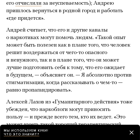
его
отчислили
за неуспеваемость); Андрею
пришлось вернуться в родной город и работать
«где придется».
Андрей считает, что его и другие каналы
о наркотиках могут помочь людям. «Такой опыт
может быть полезен как в плане того, что человек
решит воздержаться от чего-то опасного
и ненужного, так и в плане того, что он может
лучше подготовить себя к тому, что его ожидает
в будущем, — объясняет он. — Я абсолютно против
стигматизации, когда рассказывать о чем-то —
равно пропагандировать».
Алексей Лахов из «Гуманитарного действия» тоже
убежден, что наркоблоги могут приносить
пользу — и прежде всего тем, кто их ведет. «Это
может иметь такой хороший терапевтический
МЫ ИСПОЛЬЗУЕМ КУКИ!
эффект, — рассуждает он. — Когда авторы каналов
ЧТО ЭТО ЗНАЧИТ?
высказываются о своих чувствах, переживаниях,