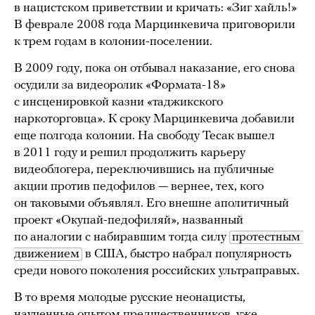
в нацистском приветствии и кричать: «Зиг хайль!»
В феврале 2008 года Марцинкевича приговорили
к трем годам в колонии-поселении.
В 2009 году, пока он отбывал наказание, его снова
осудили за видеоролик «Формата-18»
с инсценировкой казни «таджикского
наркоторговца». К сроку Марцинкевича добавили
еще полгода колонии. На свободу Тесак вышел
в 2011 году и решил продолжить карьеру
видеоблогера, переключившись на публичные
акции против педофилов — вернее, тех, кого
он таковыми объявлял. Его внешне аполитичный
проект «Окупай-педофиляй», названный
по аналогии с набиравшим тогда силу
протестным 
движением
в США, быстро набрал популярность
среди нового поколения российских ультраправых.
В то время молодые русские неонацисты,
наученные опытом предшественников, уже