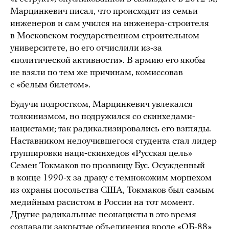
Марцинкевич писал, что происходит из семьи
инженеров и сам учился на инженера-строителя
в Московском государственном строительном
университете, но его отчислили из-за
«политической активности». В армию его якобы
не взяли по тем же причинам, комиссовав
с «белым билетом».
Будучи подростком, Марцинкевич увлекался
толкинизмом, но подружился со скинхедами-
нацистами; так радикализировались его взгляды.
Наставником недоучившегося студента стал лидер
группировки наци-скинхедов «Русская цель»
Семен Токмаков по прозвищу Бус. Осужденный
в конце 1990-х за драку с темнокожим морпехом
из охраны посольства США, Токмаков был самым
медийным расистом в России на тот момент.
Другие радикальные неонацисты в это время
создавали закрытые объединения вроде «ОБ-88»