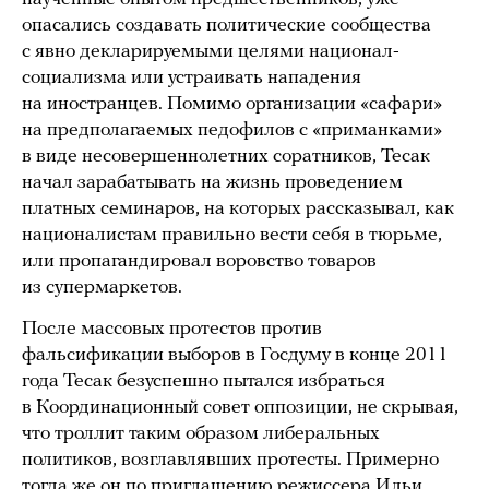
опасались создавать политические сообщества
с явно декларируемыми целями национал-
социализма или устраивать нападения
на иностранцев. Помимо организации «сафари»
на предполагаемых педофилов с «приманками»
в виде несовершеннолетних соратников, Тесак
начал зарабатывать на жизнь проведением
платных семинаров, на которых рассказывал, как
националистам правильно вести себя в тюрьме,
или пропагандировал воровство товаров
из супермаркетов.
После массовых протестов против
фальсификации выборов в Госдуму в конце 2011
года Тесак безуспешно пытался избраться
в Координационный совет оппозиции, не скрывая,
что троллит таким образом либеральных
политиков, возглавлявших протесты. Примерно
тогда же он
по
приглашению
режиссера Ильи