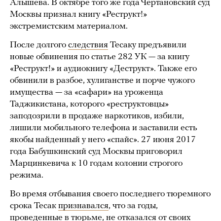
Алышева. В октябре того же года Чертановский суд
Москвы признал книгу «Реструкт!»
экстремистским материалом.
После долгого
следствия
Тесаку предъявили
новые обвинения по статье 282 УК — за книгу
«Реструкт!» и аудиокнигу «Деструкт». Также его
обвинили в разбое, хулиганстве и порче чужого
имущества — за «сафари» на уроженца
Таджикистана, которого «реструктовцы»
заподозрили в продаже наркотиков, избили,
лишили мобильного телефона и заставили есть
якобы найденный у него «спайс». 27 июня 2017
года Бабушкинский суд Москвы приговорил
Марцинкевича к 10 годам колонии строгого
режима.
Во время отбывания своего последнего тюремного
срока Тесак
признавался
, что за годы,
проведенные в тюрьме, не отказался от своих