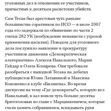
уголовных дел в отношении ее участников,
причастных к десяткам расистских убийств.
Сам Тесак был арестован чуть раньше
большинства соратников по НСО — в июле 2007
года его задержали по обвинению по части 2
статьи 282 УК (возбуждение ненависти с угрозой
применения насилия). Поводом для уголовного
дела послужило заявление в прокуратуру
участников движения «Демократическая
альтернатива» Алексея Навального, Марии
Гайдар и Олега Козырева. Они требовали
разобраться с выходкой Тесака на дебатах
публицистов Юлии Латыниной и Максима
Кононенко в клубе «Билингва». Во время
дискуссии на тему «Где демократы?», которую вел
Навальный, в зал вошли чуть больше десятка
бритоголовых во главе с Марцинкевичем, которые
стали хамить собравшимся, вскидывать руки