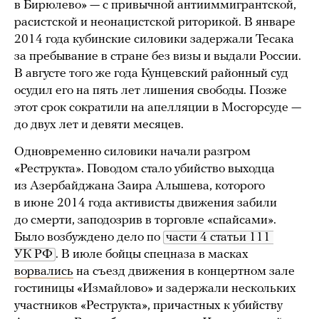
в Бирюлево» — с привычной антииммигрантской,
расистской и неонацистской риторикой. В январе
2014 года кубинские силовики задержали Тесака
за пребывание в стране без визы и выдали России.
В августе того же года Кунцевский районный суд
осудил его на пять лет лишения свободы. Позже
этот срок сократили на апелляции в Мосгорсуде —
до двух лет и девяти месяцев.
Одновременно силовики начали разгром
«Реструкта». Поводом стало убийство выходца
из Азербайджана Заира Алышева, которого
в июне 2014 года активисты движения забили
до смерти, заподозрив в торговле «спайсами».
Было возбуждено дело по
части 4 статьи 111 
УК РФ
. В июле бойцы спецназа в масках
ворвались
на съезд движения в концертном зале
гостиницы «Измайлово» и задержали нескольких
участников «Реструкта», причастных к убийству