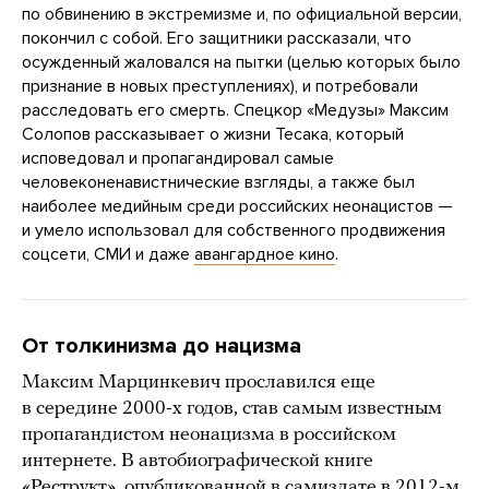
по обвинению в экстремизме и, по официальной версии,
покончил с собой. Его защитники рассказали, что
осужденный жаловался на пытки (целью которых было
признание в новых преступлениях), и потребовали
расследовать его смерть. Спецкор «Медузы» Максим
Солопов рассказывает о жизни Тесака, который
исповедовал и пропагандировал самые
человеконенавистнические взгляды, а также был
наиболее медийным среди российских неонацистов —
и умело использовал для собственного продвижения
соцсети, СМИ и даже
авангардное кино
.
От толкинизма до нацизма
Максим Марцинкевич прославился еще
в середине 2000-х годов, став самым известным
пропагандистом неонацизма в российском
интернете. В автобиографической книге
«Реструкт», опубликованной в самиздате в 2012-м,