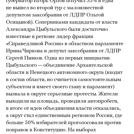
губернатор Игорь Орлов получил 53% и едва
не вышел во второй тур с малоизвестной
депутатом заксобрания от ЛДПР Ольгой
Осицыной). Соперниками кандидата от власти
Александра Цыбульского были достаточно
известные в регионе лидер фракции
«Справедливой России» в областном парламенте
Ирина Чиркова и депутат заксобрания от ЛДПР
Сергей Пивков. Одна из первых инициатив
Цыбульского — объединение Архангельской
области и Ненецкого автономного округа (входит
в состав области, но считается самостоятельным
субъектом и имеет своего главу и парламент)
вызвала в округе серьезные протесты. Жители
выходили на площадь, проводили автопробеги,
в итоге от идеи объединения власти отказались,
а округ стал единственным регионом России, где
больше 50% избирателей проголосовали против
поправок в Конституцию. На выборах