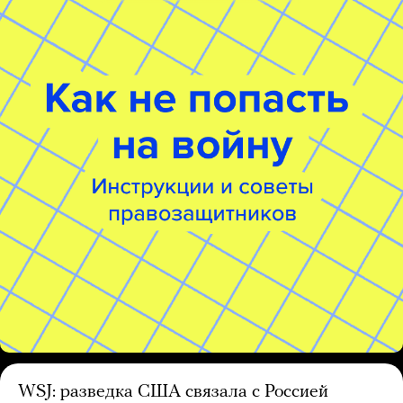
WSJ: разведка США связала с Россией