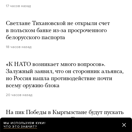
17 часов назад
Светлане Тихановской не открыли счет
в польском банке из-за просроченного
белорусского паспорта
18 часов назад
«К НАТО возникает много вопросов».
Залужный заявил, что он сторонник альянса,
но Россия нашла противодействие почти
всему оружию блока
20 часов назад
На пик Победы в Кыргызстане будут пускать
только по разрешениям. Год назад там
МЫ ИСПОЛЬЗУЕМ КУКИ!
погибла российская альпинистка Наталья
ЧТО ЭТО ЗНАЧИТ?