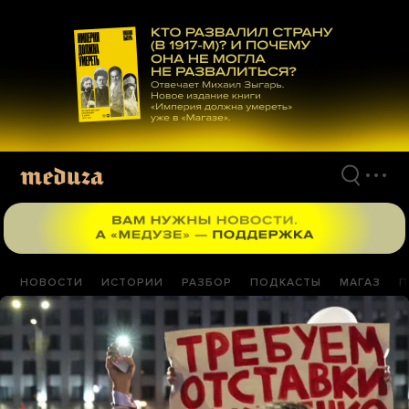
Перейти
к
материалам
НОВОСТИ
ИСТОРИИ
РАЗБОР
ПОДКАСТЫ
МАГАЗ
П