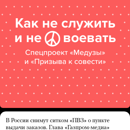
В России снимут ситком «ПВЗ» о пункте
выдачи заказов. Глава «Газпром-медиа»