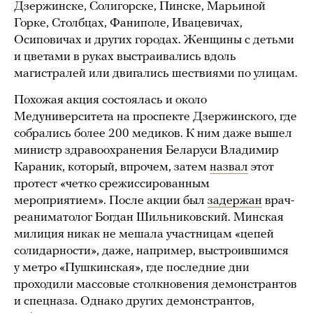
Дзержинске, Солигорске, Пинске, Марьиной
Горке, Столбцах, Фаниполе, Ивацевичах,
Осиповичах и других городах. Женщины с детьми
и цветами в руках выстраивались вдоль
магистралей или двигались шествиями по улицам.
Похожая акция состоялась и около
Медуниверситета на проспекте Дзержинского, где
собрались более 200 медиков. К ним даже вышел
министр здравоохранения Беларуси Владимир
Караник, который, впрочем, затем
назвал
этот
протест «четко срежиссированным
мероприятием». После акции был
задержан
врач-
реаниматолог Богдан Шильниковский. Минская
милиция никак не мешала участницам «цепей
солидарности», даже, например, выстроившимся
у метро «Пушкинская», где последние дни
проходили массовые столкновения демонстрантов
и спецназа. Однако других демонстрантов,