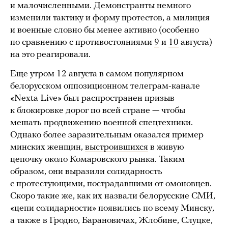
и малочисленными. Демонстранты немного
изменили тактику и форму протестов, а милиция
и военные словно бы менее активно (особенно
по сравнению с противостояниями
9
и
10
августа)
на это реагировали.
Еще утром 12 августа в самом популярном
белорусском оппозиционном телеграм-канале
«Nexta Live» был распространен призыв
к блокировке дорог по всей стране — чтобы
мешать продвижению военной спецтехники.
Однако более заразительным оказался пример
минских женщин,
выстроившихся
в живую
цепочку около Комаровского рынка. Таким
образом, они выразили солидарность
с протестующими, пострадавшими от омоновцев.
Скоро такие же, как их назвали белорусские СМИ,
«цепи солидарности» появились по всему Минску,
а также в Гродно, Барановичах, Жлобине, Слуцке,