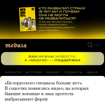
Перейти
к
материалам
НОВОСТИ
ИСТОРИИ
РАЗБОР
ПОДКАСТЫ
МАГАЗ
П
«Белорусского спецназа больше нет».
В соцсетях появились видео, на которых
бывшие военные в знак протеста
выбрасывают форму