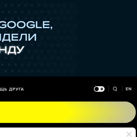
EN
ЩЬ ДРУГА