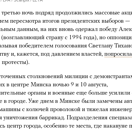
 третью ночь подряд продолжились массовые акц
ием пересмотра итогов президентских выборов —
ьным данным, на них вновь одержал победу Але
(возглавляющий страну с 1994 года), но оппозици
называя победителем голосования Светлану Тихан
итву и, кажется, под давлением властей,
попросила
 протесты).
точенных столкновений милиции с демонстранта
х в центре Минска ночью 9 и 10 августа,
ительные органы и военные еще больше усилили 
е в городе. Уже днем в Минске были замечены авт
машины с колючей проволокой и тяжелая инжене
я уничтожения баррикад. Подразделения спецназ
сь центр города, особенно те места, где накануне