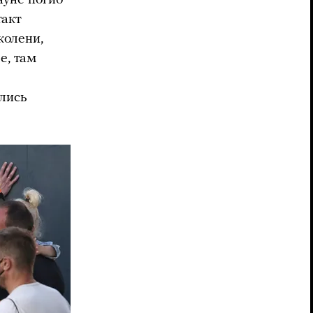
такт
колени,
е, там
ились