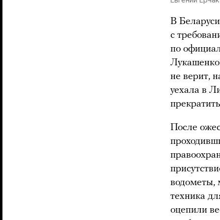
В Беларуси
с требован
по официал
Лукашенко 
не верит, 
уехала в Л
прекратить
После ожес
проходивши
правоохран
присутстви
водометы, 
техника дл
оцепили ве