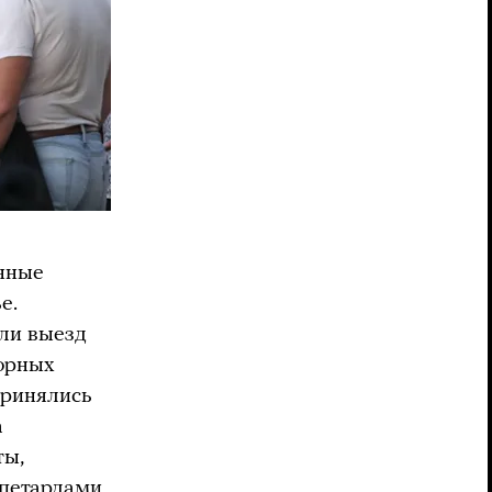
енные
е.
ли выезд
сорных
ринялись
а
ты,
 петардами