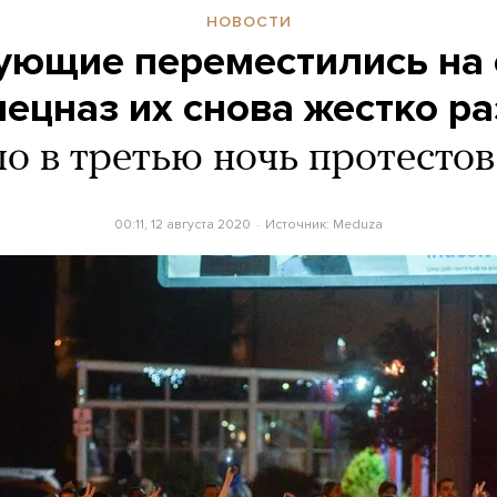
НОВОСТИ
ующие переместились на
пецназ их снова жестко р
о в третью ночь протестов
00:11, 12 августа 2020
Источник:
Meduza