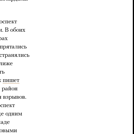
оспект
. В обоих
рах
 прятались
остранялись
Ближе
ть
к
пишет
в район
я взрывов.
оспект
ще одним
паде
новыми