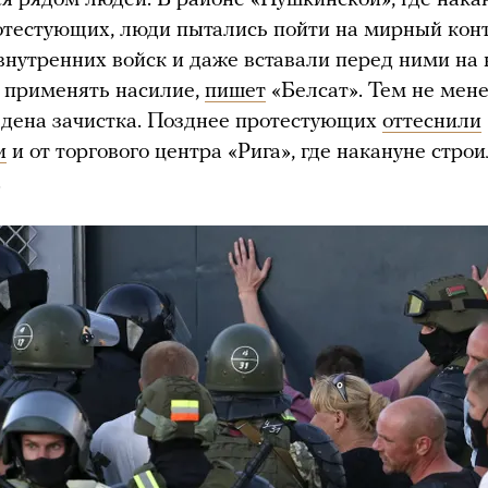
отестующих, люди пытались пойти на мирный кон
внутренних войск и даже вставали перед ними на 
 применять насилие,
пишет
«Белсат». Тем не мене
дена зачистка. Позднее протестующих
оттеснили
и
и от торгового центра «Рига», где накануне стро
.