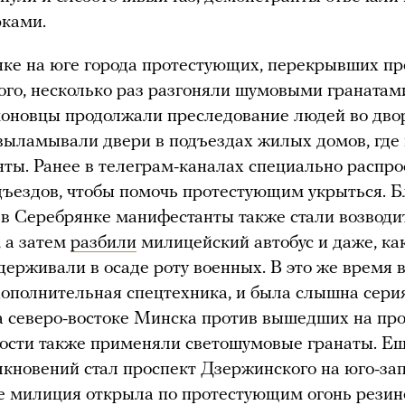
рками.
ке на юге города протестующих, перекрывших пр
ого, несколько раз разгоняли шумовыми гранатами
оновцы продолжали преследование людей во дво
выламывали двери в подъездах жилых домов, где
ты. Ранее в телеграм-каналах специально распр
дъездов, чтобы помочь протестующим укрыться. 
 в Серебрянке манифестанты также стали возводи
 а затем
разбили
милицейский автобус и даже, ка
удерживали в осаде роту военных. В это же время 
дополнительная спецтехника, и была слышна сери
а северо-востоке Минска против вышедших на пр
ости также применяли светошумовые гранаты. Е
лкновений стал проспект Дзержинского на юго-за
е милиция открыла по протестующим огонь рези