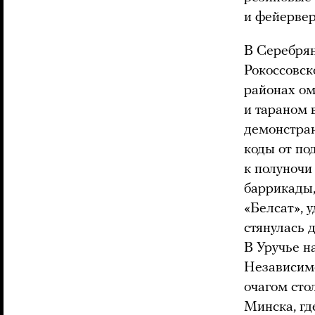
и фейерве
В Серебрян
Рокоссовск
районах ом
и тараном 
демонстран
коды от по
к полуночи
баррикады,
«Белсат», 
стянулась 
В Уручье н
Независим
очагом сто
Минска, гд