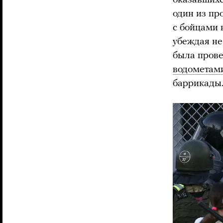
один из пр
с бойцами 
убеждая не
была прове
водометам
баррикады