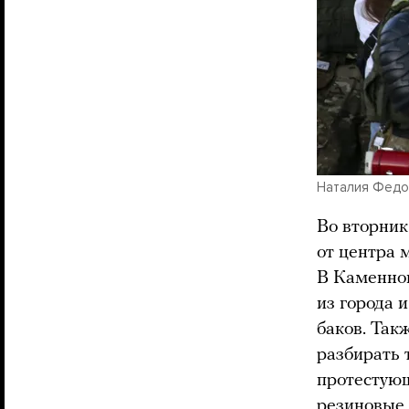
Наталия Федос
Во вторник
от центра 
В Каменно
из города 
баков. Так
разбирать 
протестую
резиновые 