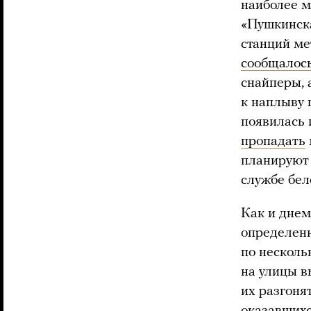
наиболее м
«Пушкинска
станций ме
сообщалос
снайперы, 
к наплыву 
появилась 
пропадать
планируют 
службе бел
Как и днем
определенн
по несколь
на улицы 
их разгоня
оказавшихс