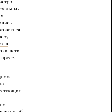
метро
нтральных
ах
ились
отовиться
черу
тала
то власти
 пресс-
одном
да
тестующих
йно
нуне погиб