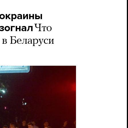
 окраины
азогнал
Что
 в Беларуси