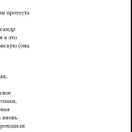
ии протеста
ксандр
я в это
овскую (она
ми,
свое
озаки,
рная
а вновь
 проходили