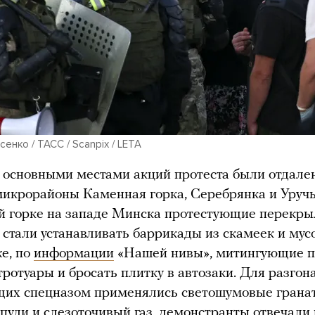
енко / ТАСС / Scanpix / LETA
 основными местами акций протеста были отдал
микрорайоны Каменная горка, Серебрянка и Уручь
й горке на западе Минска протестующие перекры
и стали устанавливать баррикады из скамеек и му
же, по
информации
«Нашей нивы», митингующие п
тротуары и бросать плитку в автозаки. Для разгон
щих спецназом применялись светошумовые грана
пули и слезоточивый газ, демонстранты отвечали