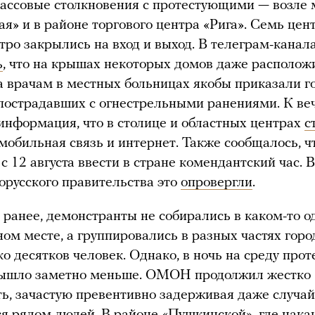
ассовые столкновения с протестующими — возле 
я» и в районе торгового центра «Рига». Семь це
тро закрылись на вход и выход. В телеграм-канал
ь
, что на крышах некоторых домов даже располож
а врачам в местных больницах якобы приказали г
пострадавших с огнестрельными ранениями. К ве
информация, что в столице и областных центрах
с
мобильная связь и интернет. Также сообщалось, ч
с 12 августа ввести в стране комендантский час. В
орусского правительства это
опровергли
.
 ранее, демонстранты не собирались в каком-то 
ом месте, а группировались в разных частях горо
ко десятков человек. Однако, в ночь на среду про
вышло заметно меньше. ОМОН продолжил жестко
ть, зачастую превентивно задерживая даже случа
я рядом людей. В районе «Пушкинской», где нака