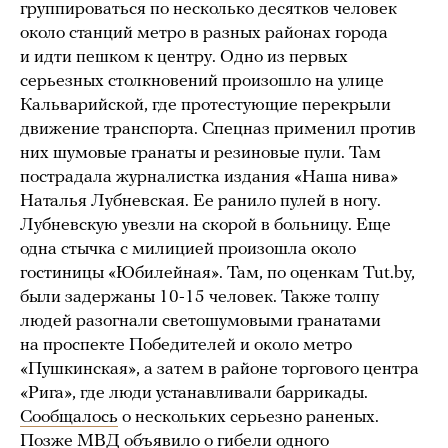
группироваться по несколько десятков человек
около станций метро в разных районах города
и идти пешком к центру. Одно из первых
серьезных столкновений произошло на улице
Кальварийской, где протестующие перекрыли
движение транспорта. Спецназ применил против
них шумовые гранаты и резиновые пули. Там
пострадала журналистка издания «Наша нива»
Наталья Лубневская. Ее ранило пулей в ногу.
Лубневскую увезли на скорой в больницу. Еще
одна стычка с милицией произошла около
гостиницы «Юбилейная». Там, по оценкам Tut.by,
были задержаны 10-15 человек. Также толпу
людей разогнали светошумовыми гранатами
на проспекте Победителей и около метро
«Пушкинская», а затем в районе торгового центра
«Рига», где люди устанавливали баррикады.
Сообщалось
о нескольких серьезно раненых.
Позже МВД
объявило
о гибели одного