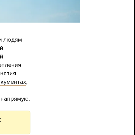
ым людям
ой
ой
епления
инятия
окументах
,
 напрямую.
е