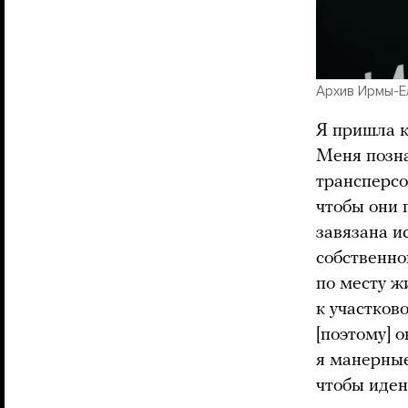
Архив Ирмы-Е
Я пришла к
Меня позна
трансперсо
чтобы они 
завязана 
собственно
по месту ж
к участков
[поэтому] 
я манерные
чтобы иден