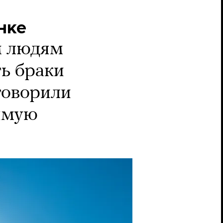
нке
м людям
ть браки
говорили
рямую