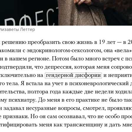
лизаветы Леттер
 решению преобразить свою жизнь в 19 лет — в 20
комили с эндокринологом-сексологом, она «вела»
н в нашем регионе. Потом было много встреч с пс
подтвердили, что депрессия, которая меня сопров
исключительно на
гендерной дисфории
и неприят
го тела. Я встала на учет в психоневрологический
ительства, полтора года каждые две недели ходил
ому психиатру. До меня в его практике не было та
он задавал несуразные вопросы, смотрел, проявля
 признаки. Но он сам осознавал, что не особо пр
тифицировать меня как трансженщину и дать мн