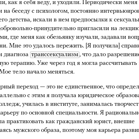
и, как я себя веду, и уходили. Периодически меня
 на беседу с психологом, постоянно интервьюиро
его детства, искали в нем предпосылки к сексуал
обровольно-принудительно пригласили на лекци
ами, где меня как обезьянку изучали, задавали во
ни. Мне это удалось пережить. [Я получила] справ
м диагноза
транссексуализм
, что дало разрешени
ую терапию. Уже через год я могла рассчитывать
Мое тело начало меняться.
рный переход — это не единственное, что опреде
аллельно с этим я получала юридическое образов
олледж, училась в институте, занималась творчес
карьеру по основной специальности. Я рациональн
ла практиковать как гражданский юрист, внешне
ясь мужского образа, поэтому моя карьера разви