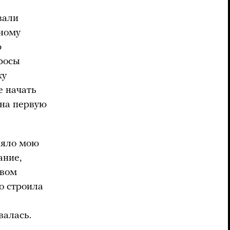
вали
ьному
ю
просы
ку
е начать
 на первую
ляло мою
ание,
твом
о строила
валась.