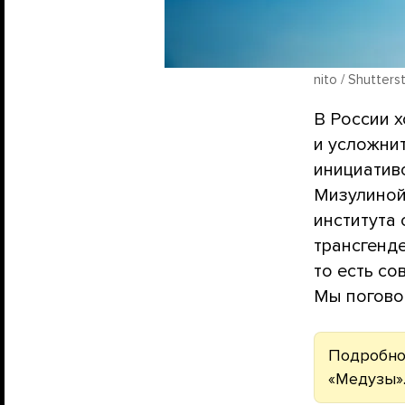
nito / Shutter
В России х
и усложнит
инициативо
Мизулиной
института 
трансгенд
то есть с
Мы погово
Подробно
«Медузы»