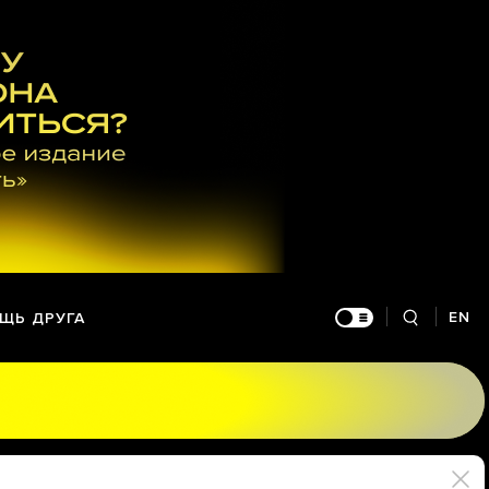
EN
ЩЬ ДРУГА