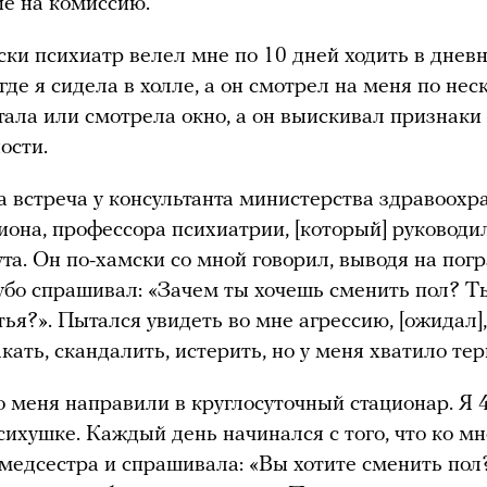
ие на комиссию.
ки психиатр велел мне по 10 дней ходить в днев
где я сидела в холле, а он смотрел на меня по нес
итала или смотрела окно, а он выискивал признаки
ости.
 встреча у консультанта министерства здравоохр
иона, профессора психиатрии, [который] руковод
та. Он по-хамски со мной говорил, выводя на пог
убо спрашивал: «Зачем ты хочешь сменить пол? Т
тья?». Пытался увидеть во мне агрессию, [ожидал],
кать, скандалить, истерить, но у меня хватило те
о меня направили в круглосуточный стационар. Я 
сихушке. Каждый день начинался с того, что ко мн
медсестра и спрашивала: «Вы хотите сменить пол