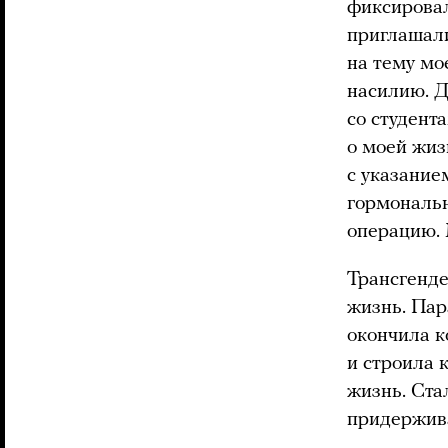
фиксировал
приглашали
на тему мо
насилию. Д
со студент
о моей жиз
с указание
гормональн
операцию. 
Трансгенде
жизнь. Пар
окончила к
и строила 
жизнь. Ста
придержива