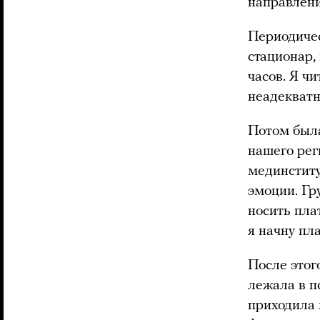
направлен
Периодичес
стационар, 
часов. Я ч
неадекватн
Потом была
нашего рег
мединститу
эмоции. Гр
носить пла
я начну пла
После этог
лежала в п
приходила 