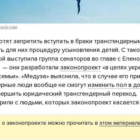
stock.com
отят запретить вступать в браки трансгендерн
ь для них процедуру усыновления детей. C так
й выступила группа сенаторов во главе с Елен
 — они разработали
законопроект
«в целях укр
семьи». «Медуза» выяснила, что в случае его пр
ерные люди вообще не смогут
изменить пол в д
овершить юридический трансгендерный переход.
рили с людьми, которых законопроект касается
 о законопроекте можно прочитать в
этом материал
.