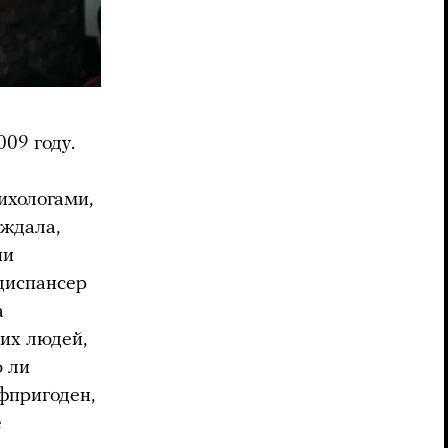
09 году.
ихологами,
ождала,
ии
 диспансер
а
ких людей,
ю ли
офпригоден,
е