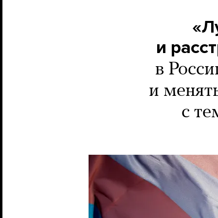
«Л
и расс
в Росси
и менят
с те