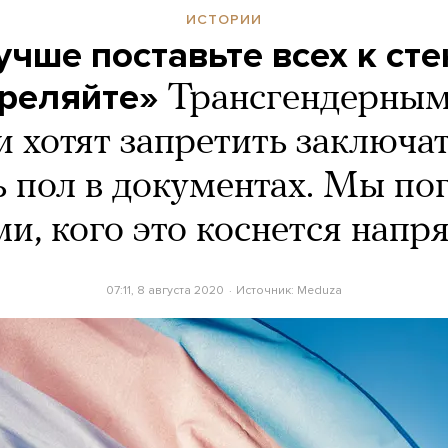
ИСТОРИИ
учше поставьте всех к сте
треляйте»
Трансгендерны
и хотят запретить заключа
ь пол в документах. Мы по
ми, кого это коснется нап
07:11, 8 августа 2020
Источник:
Meduza