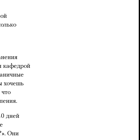
ной
колько
анения
ил кафедрой
раничные
ы хочешь
 что
рпения.
40 дней
е
?». Они