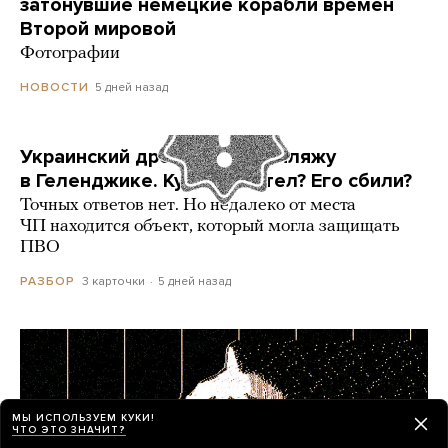
затонувшие немецкие корабли времен
Второй мировой
Фотографии
5 дней назад
НОВОСТИ
Украинский дрон попал по пляжу
в Геленджике. Куда он летел? Его сбили?
Точных ответов нет. Но недалеко от места
ЧП находится объект, который могла защищать
ПВО
3 карточки
5 дней назад
РАЗБОР
МЫ ИСПОЛЬЗУЕМ КУКИ!
ЧТО ЭТО ЗНАЧИТ?