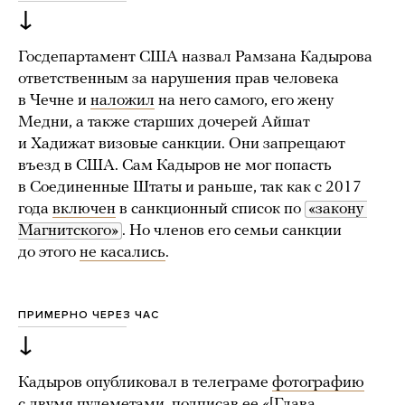
↓
Госдепартамент США назвал Рамзана Кадырова
ответственным за нарушения прав человека
в Чечне и
наложил
на него самого, его жену
Медни, а также старших дочерей Айшат
и Хадижат визовые санкции. Они запрещают
въезд в США. Сам Кадыров не мог попасть
в Соединенные Штаты и раньше, так как с 2017
года
включен
в санкционный список по
«закону 
Магнитского»
. Но членов его семьи санкции
до этого
не касались
.
ПРИМЕРНО ЧЕРЕЗ ЧАС
↓
Кадыров опубликовал в телеграме
фотографию
с двумя пулеметами, подписав ее «[Глава