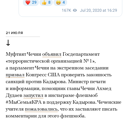
21 ИЮЛЯ
↓
Муфтият Чечни
объявил
Госдепартамент
«террористической организацией № 1»,
а парламент Чечни на экстренном заседании
призвал
Конгресс США проверить законность
санкций против Кадырова. Министр печати
и информации, помощник главы Чечни Ахмед
Дудаев
запустил
в инстаграме флешмоб
#МыСемьяКРА в поддержку Кадырова. Чеченские
учителя
пожаловались
, что их заставляют писать
комментарии для этого флешмоба.