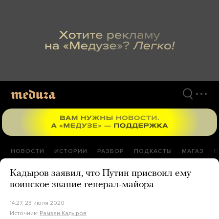
Перейти
к
материалам
НОВОСТИ
ИСТОРИИ
РАЗБОР
ПОДКАСТЫ
МАГАЗ
П
Кадыров заявил, что Путин присвоил ему
воинское звание генерал-майора
14:27, 23 июля 2020
Источник:
Рамзан Кадыров