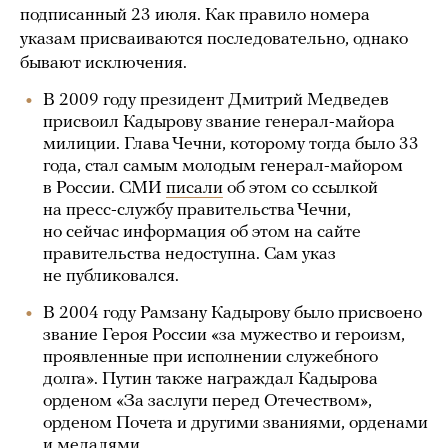
подписанный 23 июля. Как правило номера
указам присваиваются последовательно, однако
бывают исключения.
В 2009 году президент Дмитрий Медведев
присвоил Кадырову звание генерал-майора
милиции. Глава Чечни, которому тогда было 33
года, стал самым молодым генерал-майором
в России. СМИ
писали
об этом со ссылкой
на пресс-службу правительства Чечни,
но сейчас информация об этом на сайте
правительства недоступна. Сам указ
не публиковался.
В 2004 году Рамзану Кадырову было присвоено
звание Героя России «за мужество и героизм,
проявленные при исполнении служебного
долга». Путин также награждал Кадырова
орденом «За заслуги перед Отечеством»,
орденом Почета и другими званиями, орденами
и медалями.