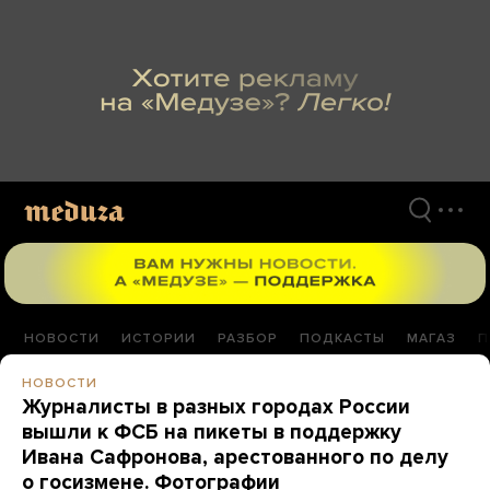
Перейти
к
материалам
НОВОСТИ
ИСТОРИИ
РАЗБОР
ПОДКАСТЫ
МАГАЗ
П
НОВОСТИ
Журналисты в разных городах России
вышли к ФСБ на пикеты в поддержку
Ивана Сафронова, арестованного по делу
о госизмене. Фотографии