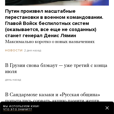
Путин произвел масштабные
перестановки в военном командовании.
Главой Войск беспилотных систем
(оказывается, все еще не созданных)
станет генерал Денис Лямин
Максимально коротко о новых назначениях
2 дня назад
НОВОСТИ
В Грузии снова блэкаут — уже третий с конца
июля
день назад
В Сандармохе казаки и «Русская община»
попытались сорвать акцию памяти жертв
сталинских репрессий
МЫ ИСПОЛЬЗУЕМ КУКИ!
ЧТО ЭТО ЗНАЧИТ?