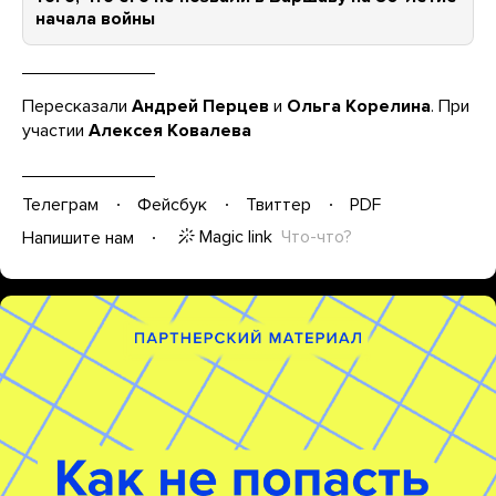
начала войны
Переcказали
Андрей Перцев
и
Ольга Корелина
. При
участии
Алексея Ковалева
Телеграм
Фейсбук
Твиттер
PDF
Magic link
Что-что?
Напишите нам