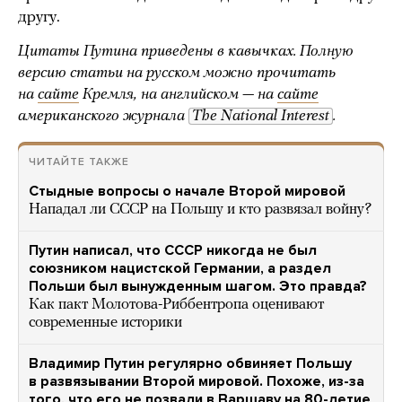
другу.
Цитаты Путина приведены в кавычках. Полную
версию статьи на русском можно прочитать
на
сайте
Кремля, на английском — на
сайте
американского журнала
The National Interest
.
ЧИТАЙТЕ ТАКЖЕ
Стыдные вопросы о начале Второй мировой
Нападал ли СССР на Польшу и кто развязал войну?
Путин написал, что СССР никогда не был
союзником нацистской Германии, а раздел
Польши был вынужденным шагом. Это правда?
Как пакт Молотова-Риббентропа оценивают
современные историки
Владимир Путин регулярно обвиняет Польшу
в развязывании Второй мировой. Похоже, из-за
того, что его не позвали в Варшаву на 80-летие