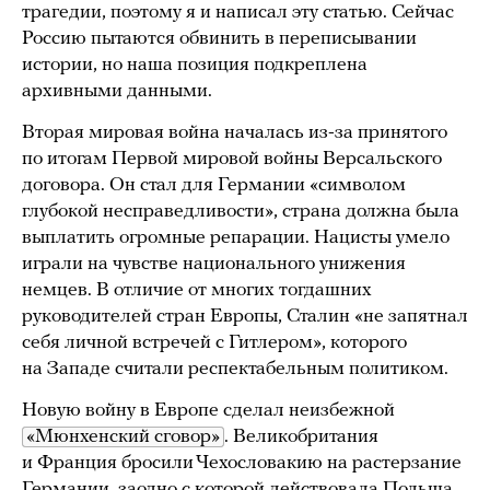
трагедии, поэтому я и написал эту статью. Сейчас
Россию пытаются обвинить в переписывании
истории, но наша позиция подкреплена
архивными данными.
Вторая мировая война началась из-за принятого
по итогам Первой мировой войны Версальского
договора. Он стал для Германии «символом
глубокой несправедливости», страна должна была
выплатить огромные репарации. Нацисты умело
играли на чувстве национального унижения
немцев. В отличие от многих тогдашних
руководителей стран Европы, Сталин «не запятнал
себя личной встречей с Гитлером», которого
на Западе считали респектабельным политиком.
Новую войну в Европе сделал неизбежной
«Мюнхенский сговор»
. Великобритания
и Франция бросили Чехословакию на растерзание
Германии, заодно с которой действовала Польша.