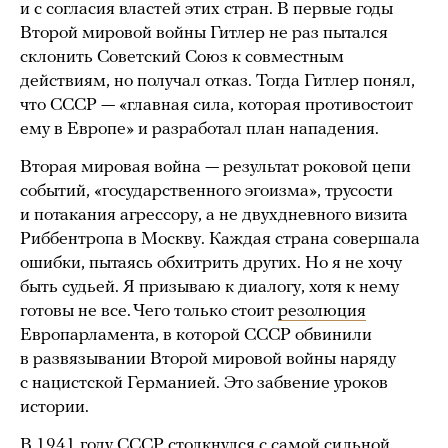
и с согласия властей этих стран. В первые годы
Второй мировой войны Гитлер не раз пытался
склонить Советский Союз к совместным
действиям, но получал отказ. Тогда Гитлер понял,
что СССР — «главная сила, которая противостоит
ему в Европе» и разработал план нападения.
Вторая мировая война — результат роковой цепи
событий, «государственного эгоизма», трусости
и потакания агрессору, а не двухдневного визита
Риббентропа в Москву. Каждая страна совершала
ошибки, пытаясь обхитрить других. Но я не хочу
быть судьей. Я призываю к диалогу, хотя к нему
готовы не все. Чего только стоит
резолюция
Европарламента, в которой СССР обвинили
в развязывании Второй мировой войны наряду
с нацистской Германией. Это забвение уроков
истории.
В 1941 году СССР столкнулся с самой сильной