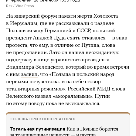
и Германией. 28 сентября 1939 года
Rex / Vida Press
На январский форум памяти жертв Холокоста
в Иерусалим, где не рассказывали о разделе
Польши между Германией и СССР, польский
президент Анджей Дуда ехать
отказался
— в знак
протеста, что ему, в отличие от Путина, слова
не предоставили. Зато он нашел неожиданную
поддержку в лице украинского президента
Владимира Зеленского, который во время встречи
с ним
заявил
, что «Польша и польский народ
первыми почувствовали на себе сговор
тоталитарных режимов». Российский МИД слова
Зеленского
назвал
«аморальными». Путин
по этому поводу пока не высказывался.
ПОЛЬША ПРИ КОНСЕРВАТОРАХ
Тотальная путинизация
Как в Польше борются
за традиционные ценности — и против