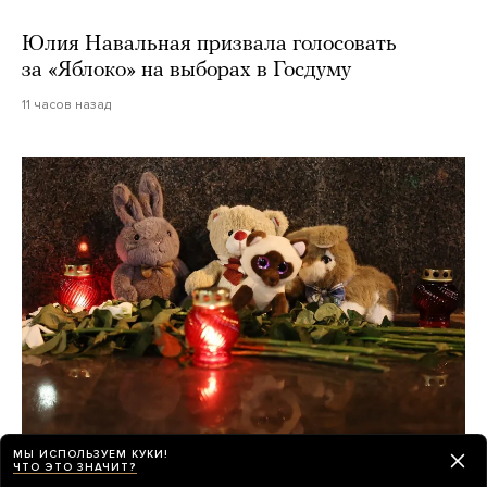
Юлия Навальная призвала голосовать
за «Яблоко» на выборах в Госдуму
11 часов назад
МЫ ИСПОЛЬЗУЕМ КУКИ!
О погибших при падении украинского
ЧТО ЭТО ЗНАЧИТ?