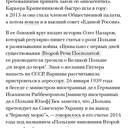
требованиями принять закон об «иноагентах».
Карьера Крашенниковой быстро шла в гору:
в 2013-м она стала членом Общественной палаты,
а потом
вошла
и в высший совет «Единой России».
В ее близкий круг входит историк Олег Назаров,
который регулярно пишет статьи о роли Польши
в развязывании войны. «Буквально с первых дней
существования
Второй Речи Посполитой
ее руководители грезили о Великой Польше
„от моря до моря“. Зная о желании Гитлера
напасть на СССР, Варшава рассчитывала
пристроиться к агрессору. 26 января 1939 года
в беседе с министром иностранных дел Германии
Иоахимом Риббентропом [министр иностранных
дел Польши Юзеф] Бек заметил, что „Польша
претендует на Советскую Украину и на выход
к Черному морю“», —
говорилось
в его статье 2014
года под названием «Польские виновники Второй