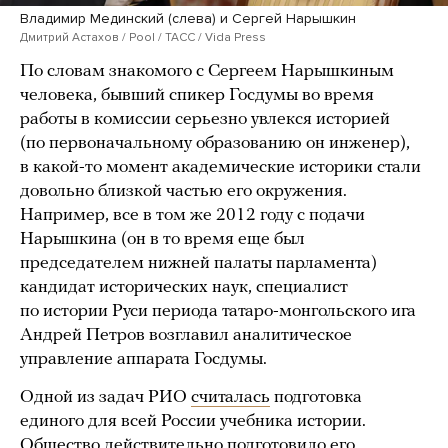
Владимир Мединский (слева) и Сергей Нарышкин
Дмитрий Астахов / Pool / ТАСС / Vida Press
По словам знакомого с Сергеем Нарышкиным
человека, бывший спикер Госдумы во время
работы в комиссии серьезно увлекся историей
(по первоначальному образованию он инженер),
в какой-то момент академические историки стали
довольно близкой частью его окружения.
Например, все в том же 2012 году с подачи
Нарышкина (он в то время еще был
председателем нижней палаты парламента)
кандидат исторических наук, специалист
по истории Руси периода татаро-монгольского ига
Андрей Петров возглавил аналитическое
управление аппарата Госдумы.
Одной из задач РИО
считалась
подготовка
единого для всей России учебника истории.
Общество действительно
подготовило
его