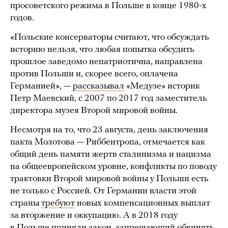
просоветского режима в Польше в конце 1980-х
годов.
«Польские консерваторы считают, что обсуждать
историю нельзя, что любая попытка обсудить
прошлое заведомо непатриотична, направлена
против Польши и, скорее всего, оплачена
Германией», —
рассказывал
«Медузе» историк
Петр Маевский, с 2007 по 2017 год заместитель
директора музея Второй мировой войны.
Несмотря на то, что 23 августа, день заключения
пакта Молотова — Риббентропа, отмечается как
общий день памяти жертв сталинизма и нацизма
на общеевропейском уровне, конфликты по поводу
трактовки Второй мировой войны у Польши есть
не только с Россией. От Германии власти этой
страны
требуют
новых компенсационных выплат
за вторжение и оккупацию. А в 2018 году
в Польше
приняли закон
, запрещающий обвинять