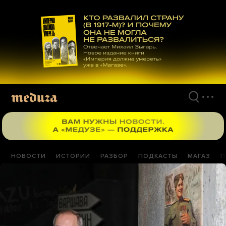
Перейти
к
материалам
НОВОСТИ
ИСТОРИИ
РАЗБОР
ПОДКАСТЫ
МАГАЗ
П