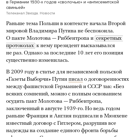
в Германии 1930-х годов «сволочью» и «антисемитской
свиньей»
Телеканал Звезда. Новости
Раньше тема Польши в контексте начала Второй
мировой Владимира Путина не беспокоила.
О пакте Молотова — Риббентропа и
секретных 
протоколах
к нему президент высказывался
не раз. Однако за последние 10 лет его позиция
существенно изменилась.
В 2009 году в статье для независимой польской
«Газеты Выборчи» Путин
писал
о договоренностях
между фашистской Германией и СССР так: «Без
всяких сомнений, можно с полным основанием
осудить пакт Молотова — Риббентропа,
заключенный в августе 1939-го. Но ведь годом
раньше Франция и Англия подписали в Мюнхене
известный договор с Гитлером, разрушив все
надежды на создание единого фронта борьбы