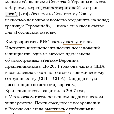
манили обещаниями Советской Украины и выхода
к Черному морю
 „умиротворителей“
и стран
„оси“,
[что] обеспечило Советскому Союзу
несколько лет мира и помогло отодвинуть на запад
границу с Германией», —
писал
он в своей статье
для «Российской газеты».
В мероприятиях РИО часто
участвует
глава
Института внешнеполитических исследований
и инициатив, одна из авторов идеи закона
об «иностранных агентах» Вероника
Крашенинникова. До 2011 года она жила в США
и возглавляла Совет по торгово-экономическому
сотрудничеству (СНГ— США). Кандидатскую
диссертацию по истории, впрочем,
Крашенинникова
защитила
в 2007 году
в Московском государственном педагогическом
университете. Почти сразу после возвращения
в Россию она стала
выступать
с публичными