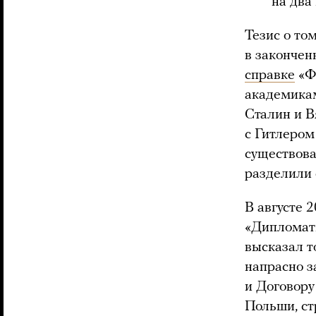
на два
Тезис о то
в закончен
справке
«Ф
академикам
Сталин и 
с Гитлером
существова
разделили
В августе 
«Дипломати
высказал т
напрасно з
и Договору
Польши, ст