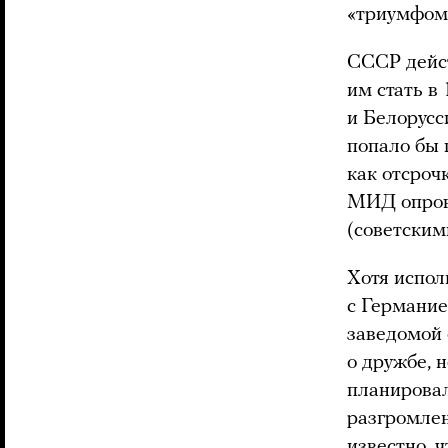
«триумфом
СССР дейст
им стать в
и Белорусс
попало бы 
как отсроч
МИД опров
(советским
Хотя испол
с Германие
заведомой 
о дружбе, 
планировали
разгромлен
известно, 