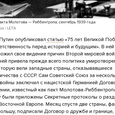
акта Молотова — Риббентропа, сентябрь 1939 года
ix / LETA
Путин опубликовал
статью
«75 лет Великой Поб
етственность перед историей и будущим». В ней
ложил свое видение причин Второй мировой вой
 ней привела прежде всего политика умиротворе
которую вели западные страны, отказывавшиеся
ичества с СССР. Сам Советский Союз за нескол
 войны заключил с нацистской Германией Догов
ении, известный как пакт Молотова-Риббентроп
у были приложены Секретные протоколы о разд
Восточной Европе. Месяц спустя две страны, ф
ольшу, подписали Договор о дружбе и границе,