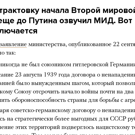
трактовку начала Второй мирово
еще до Путина озвучил МИД. Вот 
ключается
заявление
министерства, опубликованное 22 сент
ло так:
икогда не был союзником гитлеровской Германии
ание 23 августа 1939 года договора о ненападени
анией было вынужденным шагом, который позвол
кому Союзу отсрочить начало войны почти на два
пить обороноспособность страны для борьбы с агр
аря советско-германскому договору о ненападени
сь на стратегически более выгодных для СССР р
ление этих территорий подверглось нацистскому 