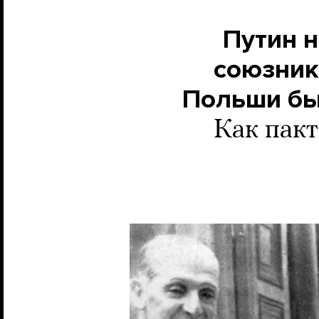
Путин н
союзник
Польши бы
Как пак