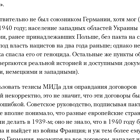
».
вительно не был союзником Германии, хотя мог (
 1940 году; население западных областей Украины
ии, ранее принадлежавших Польше, без пакта на 
под власть нацистов на два года раньше; однако н
ка спасла его от геноцида. Остальные же пункты 
ергаются реальной историей и доступными доку
и, немецкими и западными).
ьзовать тезисы МИДа для оправдания договоров
й некорректно, это не значит, что эти договоры б
ошибкой. Советское руководство, подписывая пак
не вполне понимало, что разные европейские стра
 делать в 1939-м; оно не знало, что в 1940 году 
а и выйдет из войны Франция; и уж тем более ем
что Германия, несмотря на все договоры, нападет