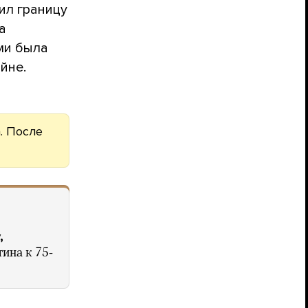
ил границу
а
ми была
йне.
. После
,
ина к 75-