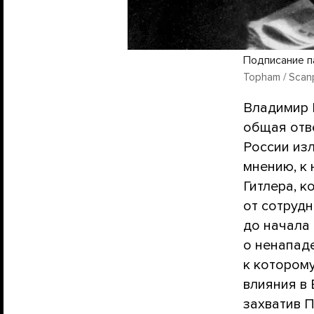
Подписание п
Topham / Scanp
Владимир 
общая отв
России из
мнению, к
Гитлера, 
от сотрудн
до начала
о ненапад
к котором
влияния в 
захватив П