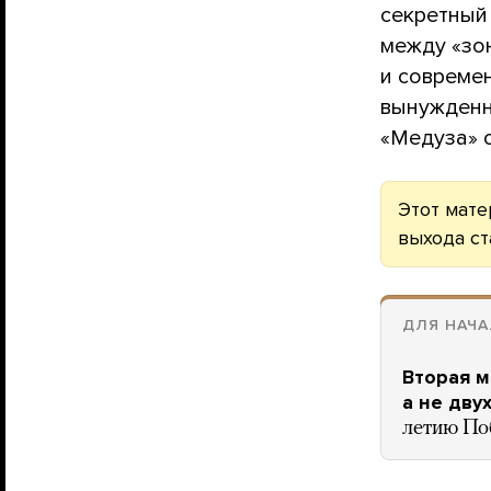
секретный
между «зон
и совреме
вынужденн
«Медуза» о
Этот мате
выхода ст
ДЛЯ НАЧА
Вторая м
а не дву
летию По