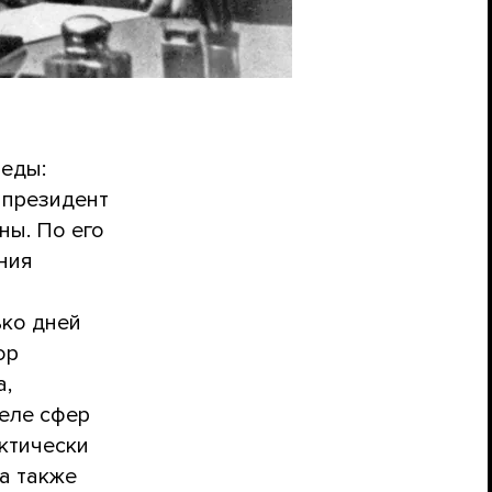
еды:
 президент
ны. По его
ния
ько дней
ор
а,
еле сфер
актически
 а также