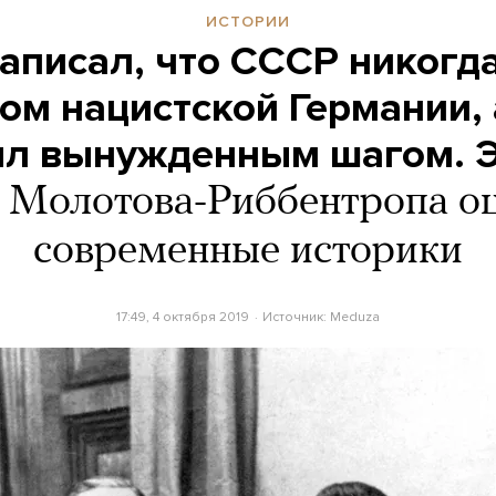
ИСТОРИИ
аписал, что СССР никогд
ом нацистской Германии, 
л вынужденным шагом. Э
т Молотова-Риббентропа о
современные историки
17:49, 4 октября 2019
Источник:
Meduza