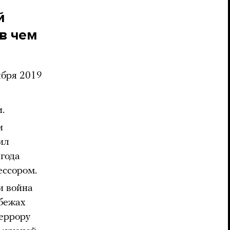
й
в чем
ября 2019
.
и
ил
 года
ессором.
и война
убежах
террору