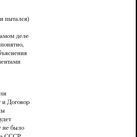
и пытался)
самом деле
епонятно,
объяснения
ментами
ыли
т и Договор
ны
будет
у не было
 на СССР