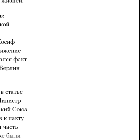
 жизней.
в:
ской
и
Иосиф
ближение
ался факт
 Берлин
 в
статье
Министр
тский Союз
 к пакту
 часть
же были