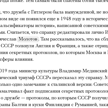
 года позже. Тем самым были спасены сотни тысяч
м, что дружба с Гитлером была вынужденной, не но
ном виде он появился еще в 1948 году в историче
альсификаторы истории», написанной советским
и. Считается, что справку редактировали лично 
Вячеслав
Молотов
. Там рассказывалось, что на с
 СССР толкнули Англия и Франция, а также отриц
ния секретных протоколов, по которым Москва и
 сферы влияния.
2019 года министр культуры Владимир Мединский
ческий триумф СССР» пересказал эту справку. 
олько одно замечание к сталинской версии: Сове
амалчивал факт подписания секретных протоколов
 о дружбе — протоколы, по которым СССР получил
раны Балтии и куски Финляндии с Румынией, так