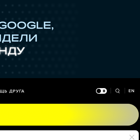
EN
ЩЬ ДРУГА