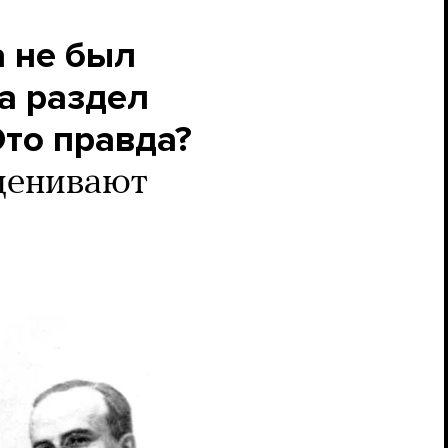
а не был
а раздел
то правда?
ценивают