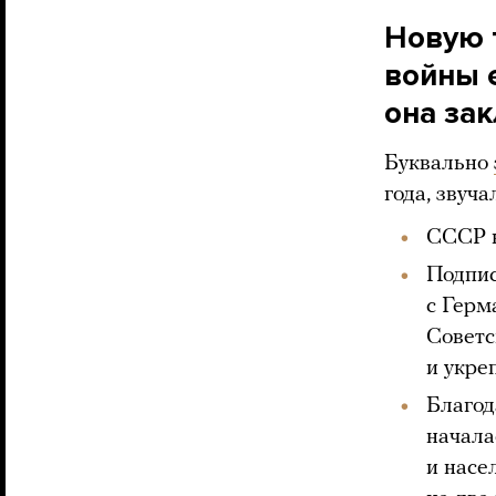
Новую 
войны 
она за
Буквально
года, звуча
СССР н
Подпис
с Герм
Советс
и укре
Благод
начала
и насе