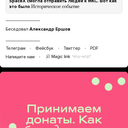
SpaceX смогла отправить людей к МКС. Вот как
это было
Историческое событие
Беседовал
Александр Ершов
Телеграм
Фейсбук
Твиттер
PDF
Magic link
Что-что?
Напишите нам