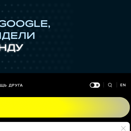
EN
ЩЬ ДРУГА