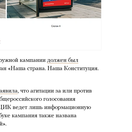
аружной кампании
должен был
ган «Наша страна. Наша Конституция.
аявила
, что агитации за или против
общероссийского голосования
 ЦИК ведет лишь информационную
буке кампания также названа
й».