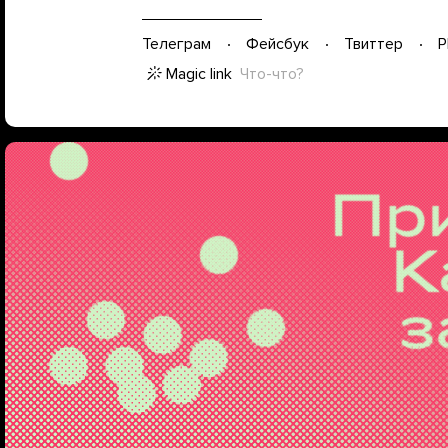
Телеграм
Фейсбук
Твиттер
P
Magic link
Что-что?