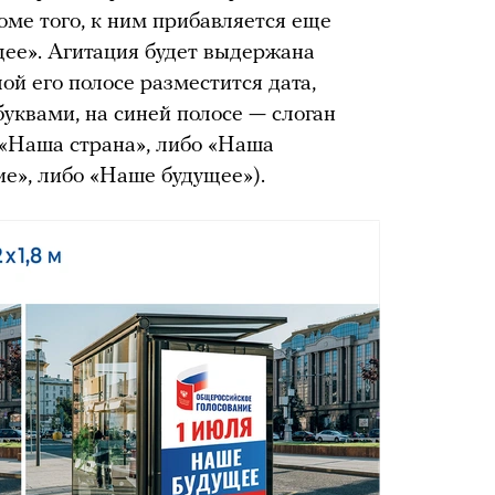
оме того, к ним прибавляется еще
ее». Агитация будет выдержана
лой его полосе разместится дата,
квами, на синей полосе — слоган
«Наша страна», либо «Наша
е», либо «Наше будущее»).