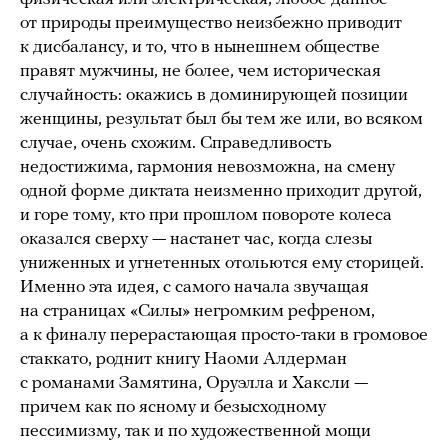
от природы преимущество неизбежно приводит
к дисбалансу, и то, что в нынешнем обществе
правят мужчины, не более, чем историческая
случайность: окажись в доминирующей позиции
женщины, результат был бы тем же или, во всяком
случае, очень схожим. Справедливость
недостижима, гармония невозможна, на смену
одной форме диктата неизменно приходит другой,
и горе тому, кто при прошлом повороте колеса
оказался сверху — настанет час, когда слезы
униженных и угнетенных отольются ему сторицей.
Именно эта идея, с самого начала звучащая
на страницах «Силы» негромким рефреном,
а к финалу перерастающая просто-таки в громовое
стаккато, роднит книгу Наоми Алдерман
с романами Замятина, Оруэлла и Хаксли —
причем как по ясному и безысходному
пессимизму, так и по художественной мощи