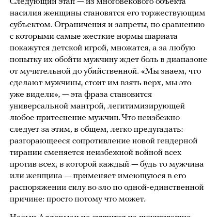
Следующий этап — из многовекового объекта
насилия женщины становятся его торжествующим
субъектом. Ограничения и запреты, по сравнению
с которыми самые жесткие нормы шариата
покажутся детской игрой, множатся, а за любую
попытку их обойти мужчину ждет боль в диапазоне
от мучительной до убийственной. «Мы знаем, что
сделают мужчины, стоит им взять верх, мы это
уже видели», — эта фраза становится
универсальной мантрой, легитимизирующей
любое притеснение мужчин. Что неизбежно
следует за этим, в общем, легко предугадать:
разгорающееся сопротивление новой гендерной
тирании сменяется неизбежной войной всех
против всех, в которой каждый — будь то мужчина
или женщина — применяет имеющуюся в его
распоряжении силу во зло по одной-единственной
причине: просто потому что может.