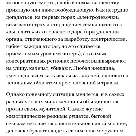
мгновенную смерть, слабый похож на щекотку —
приятную или даже возбуждающую. Как нетрудно
догадаться, на первых порах «электродевочки»
вызывают страх и отвращение: семьи пытаются
«вылечить» их от опасного дара (при удалении
органа, отвечающего за выработку электричества,
гибнет каждая вторая, но это считается
приемлемым уровнем потерь), а в самых
консервативных регионах девочек вышвыривают
на улицу, калечат, убивают. Любая женщина,
умеющая выпускать искры из ладоней, становится
легальным объектом преследований и травли.
Однако понемногу ситуация меняется, и в самых
разных уголках мира женщины объединяются
против своих мучителей. Самые жуткие
мизогинические режимы рушатся, бытовой
сексизм изгоняется очистительной силой молнии,
девочек обучают владеть своим новым оружием