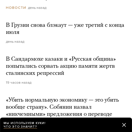
день назад
НОВОСТИ
В Грузии снова блэкаут — уже третий с конца
июля
день назад
В Сандармохе казаки и «Русская община»
попытались сорвать акцию памяти жертв
сталинских репрессий
19 часов назад
«Убить нормальную экономику — это убить
вообще страну». Собянин назвал
«никчемными» предложения о переводе
экономики на военные рельсы
МЫ ИСПОЛЬЗУЕМ КУКИ!
ЧТО ЭТО ЗНАЧИТ?
день назад