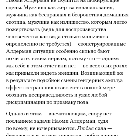
Наоми Алдерман не скупится на шокирующие
сцены. Мужчина как жертва изнасилования,
мужчина как бесправная и безропотная домашняя
скотина, мужчина как излишество, которым легко
пожертвовать (ведь для воспроизводства
человечества как вида столько мальчиков
определенно не требуется) — сконструированные
Алдерман ситуации особенно сильно бьют
по читательским нервам, потому что — отдаем
мы себе в этом отчет или нет — во всех этих ролях
мы привыкли видеть женщин. Возникающий же
в результате подобной смены гендерных амплуа
эффект остранения позволяет в полной мере
осознать несправедливость и ужас любой
дискриминации по признаку пола.
Однако и этим — впечатляющим, спору нет, —
посланием задачи Наоми Алдерман, судя
по всему, не исчерпываются. Любая сила —
физическая или электрическая, любое данное