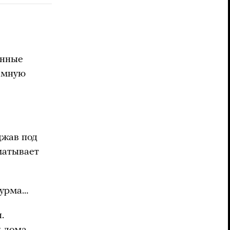
енные
темную
джав под
ематывает
турма…
.
 дома,