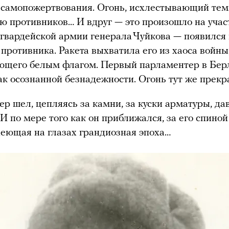
 самопожертвования. Огонь, исхлестывающий тем
 противников… И вдруг — это произошло на учас
й гвардейской армии генерала Чуйкова — появился
 противника. Ракета выхватила его из хаоса войны
ющего белым флагом. Первый парламентер в Бер
к осознанной безнадежности. Огонь тут же прекр
р шел, цепляясь за камни, за куски арматуры, да
 И по мере того как он приближался, за его спиной
деющая на глазах грандиозная эпоха…