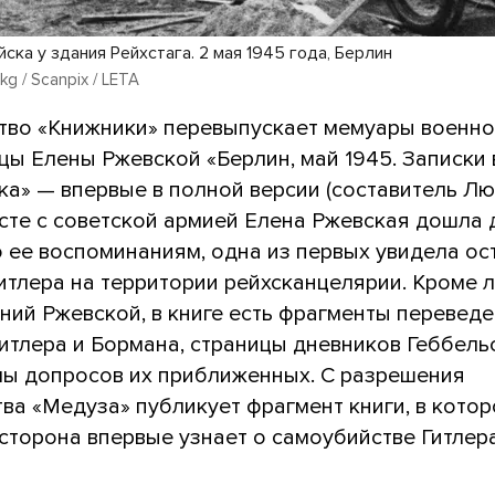
ска у здания Рейхстага. 2 мая 1945 года, Берлин
kg / Scanpix / LETA
тво «Книжники» перевыпускает мемуары военн
цы Елены Ржевской «Берлин, май 1945. Записки
ка» — впервые в полной версии (составитель Л
есте с советской армией Елена Ржевская дошла 
о ее воспоминаниям, одна из первых увидела ос
итлера на территории рейхсканцелярии. Кроме 
ний Ржевской, в книге есть фрагменты перевед
итлера и Бормана, страницы дневников Геббель
лы допросов их приближенных. С разрешения
ва «Медуза» публикует фрагмент книги, в кото
сторона впервые узнает о самоубийстве Гитлера