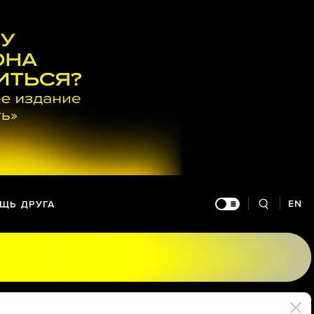
EN
ЩЬ ДРУГА