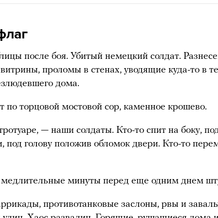
флаг
Улицы после боя. Убитый немецкий солдат. Разнес
витрины, проломы в стенах, уводящие куда-то в 
езлюдевшего дома.
т по торцовой мостовой сор, каменное крошево.
тротуаре, — наши солдаты. Кто-то спит на боку, по
и, под голову положив обломок двери. Кто-то пер
 медлительные минуты перед еще одним днем ш
ррикады, противотанковые заслоны, рвы и завалы
улиц. Хаос развалин. Горящие, рушащиеся дома и