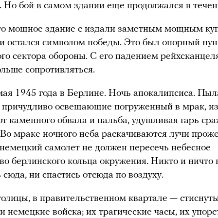
. Но бой в самом здании еще продолжался в течен
это мощное здание с издали заметным мощным ку
и остался символом победы. Это был опорный пун
го сектора обороны. С его падением рейхсканцел
ольше сопротивляться.
мая 1945 года в Берлине. Ночь апокалипсиса. П
, причудливо освещающие погруженный в мрак, и
хот каменного обвала и пальба, удушливая гарь ср
 Во мраке ночного неба раскачиваются лучи проже
немецкий самолет не должен пересечь небесное
во берлинского кольца окружения. Никто и ничто
 сюда, ни спастись отсюда по воздуху.
толицы, в правительственном квартале — стиснут
и немецкие войска; их трагические часы, их упорс