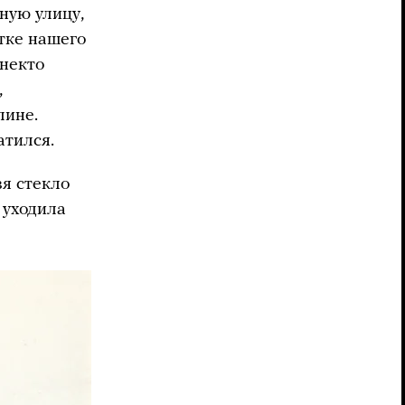
ную улицу,
тке нашего
 некто
,
лине.
атился.
вя стекло
 уходила