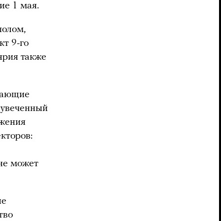
ие 1 мая.
полом,
кт 9-го
ярия также
ылающие
зувеченный
ажения
кторов:
 не может
ые
тво