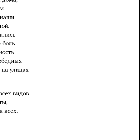
ым
 наши
дой.
тались
 боль
ность
победных
 на улицах
всех видов
ты,
а всех.