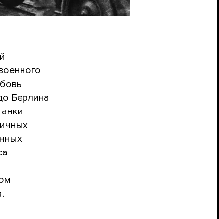
ой
 военного
юбовь
до Берлина
танки
личных
енных
са
ром
.