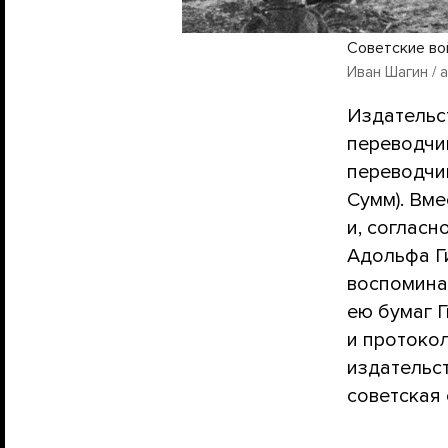
Советские вой
Иван Шагин / a
Издательс
переводчи
переводчи
Сумм). Вм
и, согласн
Адольфа Г
воспомина
ею бумаг Г
и протоко
издательст
советская 