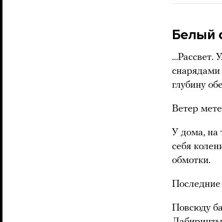
Белый 
…Рассвет. 
снарядами 
глубину об
Ветер мете
У дома, на 
себя колен
обмотки.
Последние
Повсюду ба
Лабиринты 