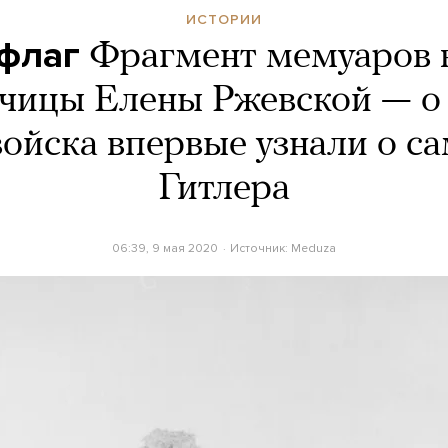
ИСТОРИИ
флаг
Фрагмент мемуаров 
чицы Елены Ржевской — о 
войска впервые узнали о с
Гитлера
06:39, 9 мая 2020
Источник:
Meduza