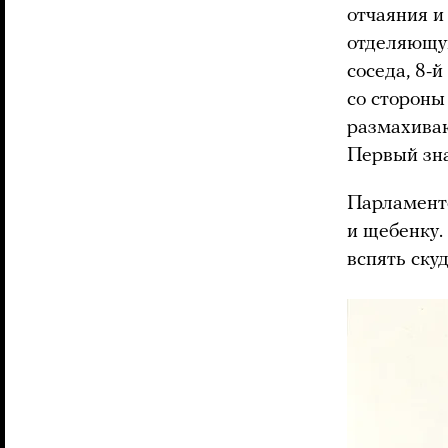
отчаяния и
отделяющую
соседа, 8-
со стороны
размахива
Первый зна
Парламенте
и щебенку.
вспять ску