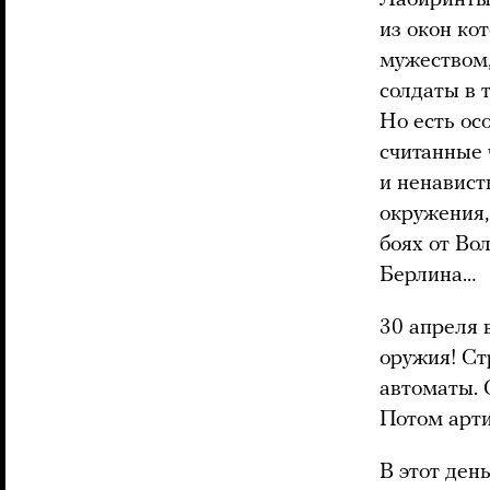
из окон ко
мужеством,
солдаты в 
Но есть ос
считанные 
и ненавист
окружения,
боях от Во
Берлина…
30 апреля 
оружия! Ст
автоматы. 
Потом арти
В этот ден