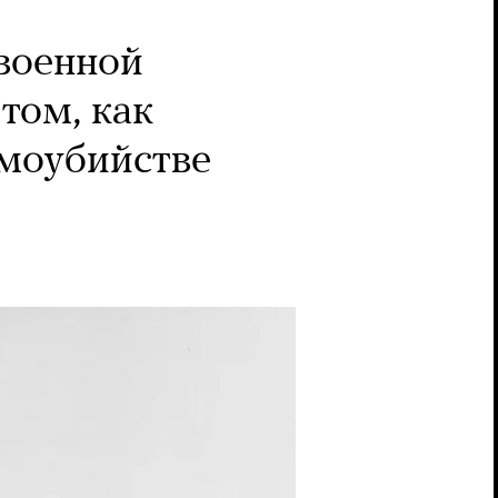
военной
том, как
амоубийстве