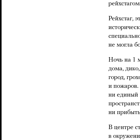
рейхстагом
Рейхстаг, 
историческ
специально
не могла б
Ночь на 1 
дома, дико
город, гро
и пожаров.
ни единый 
пространст
ни прибыть
В центре с
в окружени