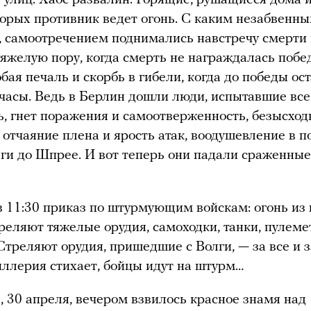
торых противник ведет огонь. С каким незабвенн
 самоотречением поднимались навстречу смерти
тяжелую пору, когда смерть не награждалась побе
обая печаль и скорбь в гибели, когда до победы ос
часы. Ведь в Берлин дошли люди, испытавшие все:
ь, гнет поражения и самоотверженность, безысход
 отчаяние плена и ярость атак, воодушевление в 
лги до Шпрее. И вот теперь они падали сраженные
в 11:30 приказ по штурмующим войскам: огонь из 
реляют тяжелые орудия, самоходки, танки, пулеме
Стреляют орудия, пришедшие с Волги, — за все и з
ллерия стихает, бойцы идут на штурм…
ь, 30 апреля, вечером взвилось красное знамя над