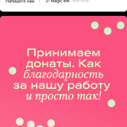
Magic link
Что-что?
Напишите нам