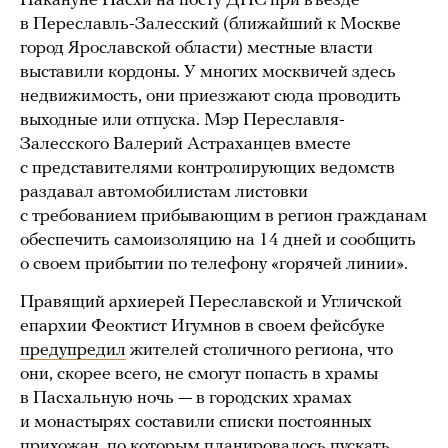
Накануне Пасхи на посту ДПС при въезде
в Переславль-Залесский (ближайший к Москве
город Ярославской области) местные власти
выставили кордоны. У многих москвичей здесь
недвижимость, они приезжают сюда проводить
выходные или отпуска. Мэр Переславля-
Залесского Валерий Астраханцев вместе
с представителями контролирующих ведомств
раздавал автомобилистам листовки
с требованием прибывающим в регион гражданам
обеспечить самоизоляцию на 14 дней и сообщить
о своем прибытии по телефону «горячей линии».
Правящий архиерей Переславской и Угличской
епархии Феоктист Игумнов в своем фейсбуке
предупредил
жителей столичного региона, что
они, скорее всего, не смогут попасть в храмы
в Пасхальную ночь — в городских храмах
и монастырях составили списки постоянных
прихожан, по которым планировалось пускать