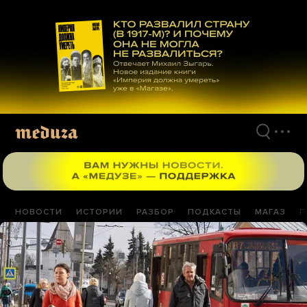
Перейти
к
материалам
НОВОСТИ
ИСТОРИИ
РАЗБОР
ПОДКАСТЫ
МАГАЗ
П