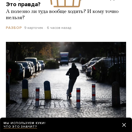
Это правда?
А полезно ли туда вообще ходить? И кому точно
нельзя?
9 карточек
6 часов назад
РАЗБОР
МЫ ИСПОЛЬЗУЕМ КУКИ!
ЧТО ЭТО ЗНАЧИТ?
Электросамокаты опасны?