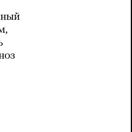
вный
м,
ь
ноз