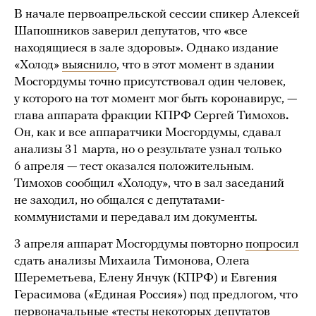
В начале первоапрельской сессии спикер Алексей
Шапошников заверил депутатов, что «все
находящиеся в зале здоровы». Однако издание
«Холод»
выяснило
, что в этот момент в здании
Мосгордумы точно присутствовал один человек,
у которого на тот момент мог быть коронавирус, —
глава аппарата фракции КПРФ Сергей Тимохов
.
Он, как и все аппаратчики Мосгордумы, сдавал
анализы 31 марта, но о результате узнал только
6 апреля — тест оказался положительным.
Тимохов сообщил «Холоду», что в зал заседаний
не заходил, но общался с депутатами-
коммунистами и передавал им документы.
3 апреля аппарат Мосгордумы повторно
попросил
сдать анализы Михаила Тимонова, Олега
Шереметьева, Елену Янчук (КПРФ) и Евгения
Герасимова («Единая Россия») под предлогом, что
первоначальные «тесты некоторых депутатов