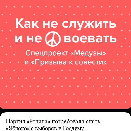
Партия «Родина» потребовала снять
«Яблоко» с выборов в Госдуму