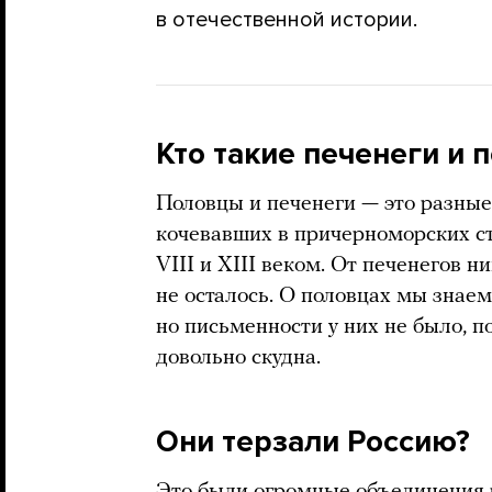
в отечественной истории.
Кто такие печенеги и 
Половцы и печенеги — это разны
кочевавших в причерноморских ст
VIII и XIII веком. От печенегов 
не осталось. О половцах мы знаем
но письменности у них не было, 
довольно скудна.
Они терзали Россию?
Это были огромные объединения р