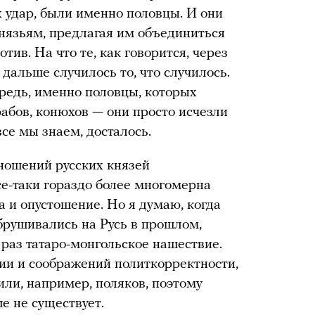
х удар, были именно половцы. И они
князьям, предлагая им объединиться
ив. На что те, как говорится, через
дальше случилось то, что случилось.
ередь, именно половцы, которых
абов, конюхов — они просто исчезли
все мы знаем, досталось.
ношений русских князей
е-таки гораздо более многомерна
а и опустошение. Но я думаю, когда
обрушивались на Русь в прошлом,
 раз татаро-монгольское нашествие.
ции и соображений политкорректности,
 или, например, поляков, поэтому
е не существует.