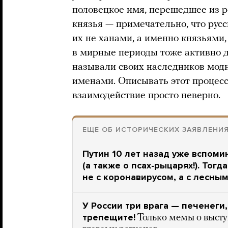
половецкое имя, перешедшее из р
князья — примечательно, что рус
их не ханами, а именно князьями
в мирные периоды тоже активно д
называли своих наследников мод
именами. Описывать этот процесс
взаимодействие просто неверно.
ЕЩЕ ОБ ИСТОРИЧЕСКИХ ЗАЯВЛЕНИ
Путин 10 лет назад уже вспоми
(а также о псах-рыцарях!). Тогд
не с коронавирусом, а с лесны
У России три врага — печенеги,
трепещите!
Только мемы о выст