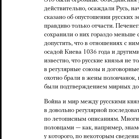
действительно, осаждали Русь, начи
сказано об опустошении русских 
правдиво только отчасти. Печенег
сохранили о них гораздо меньше 
допустить, что в отношениях с ни
осадой Киева 1036 года и другим
известно, что русские князья не т
в регулярные союзы и договорные
охотно брали в жены половчанок, 
были подтверждением мирных до
Война и мир между русскими кня
в довольно регулярной последоват
по летописным описаниям. Многи
половцами — как, например, зна
у которого, по некоторым сведен