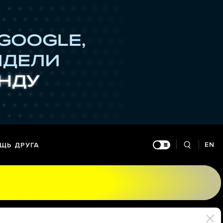
EN
ЩЬ ДРУГА