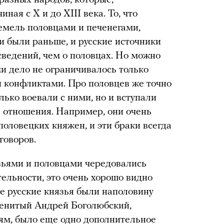
ная с X и до XIII века. То, что
земель половцами и печенегами,
и были раньше, и русские источники
сведений, чем о половцах. Но можно
ми дело не ограничивалось только
и конфликтами. Про половцев же точно
олько воевали с ними, но и вступали
 отношения. Например, они очень
половецких княжен, и эти браки всегда
говоров.
зьями и половцами чередовались
ельности, это очень хорошо видно
е русские князья были наполовину
менитый Андрей Боголюбский,
иям, было еще одно дополнительное