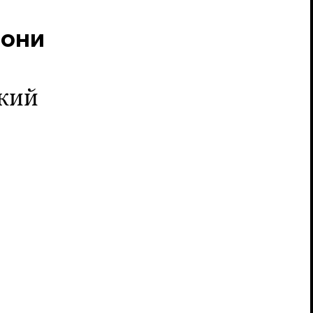
 они
кий