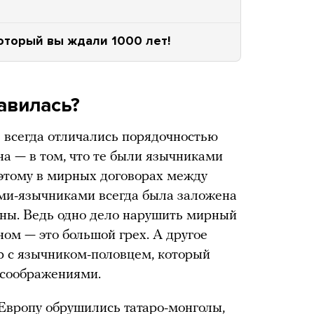
оторый вы ждали 1000 лет!
авилась?
е всегда отличались порядочностью
а — в том, что те были язычниками
этому в мирных договорах между
ми-язычниками всегда была заложена
ны. Ведь одно дело нарушить мирный
ом — это большой грех. А другое
р с язычником-половцем, который
 соображениями.
 Европу обрушились татаро-монголы,