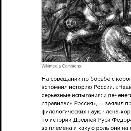
Wikimedia Commons
На совещании по борьбе с коро
вспомнил историю России. «Наша
серьезные испытания: и печенеги
справилась Россия», — заявил п
филологических наук, члена-ко
по истории Древней Руси Федора
за племена и какую роль они на