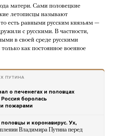
ода матери. Сами половецкие
ские летописцы называют
, то есть равными русским князьям —
ружили с русскими. В частности,
ными в своей среде русскими
 только как постоянное военное
ЯХ ПУТИНА
нал о печенегах и половцах
а Россия боролась
ми пожарами
 половцы и коронавирус. Ух,
уплении Владимира Путина перед