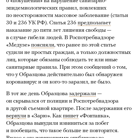
о «покушении» на нарушение санитарно-
эпидемиологических правил, повлекших
по неосторожности массовое заболевание (статьи
30 и 236 УК РФ). Статья 236
предполагает
наказание до пяти лет лишения свободы —
в случае гибели людей. В Роспотребнадзоре
«Медузе»
поясняли
, что ранее по этой статье
судили не простых граждан, а только должностных
лиц, которые обязаны соблюдать те или иные
санитарные правила. При этом сообщений о том,
что у Образцова действительно был обнаружен
коронавирус и он кого-то заразил, не было.
В тот же день Образцова
задержали
—
он скрывался от полиции и Роспотребнадзора
в другой съемной квартире. После задержания его
вернули
в «Зарю». Как
пишет
«Фонтанка»,
Образцова вынудили извиниться за побег
и пообещать, что такое больше не повторится.