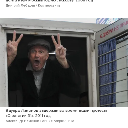
долга
мэру Москвы Юрию Лужкову. 2008 год
Дмитрий Лебедев / Коммерсантъ
Эдуард Лимонов задержан во время акции протеста
«Стратегии-31». 2011 год
Александр Неменов / AFP / Scanpix / LETA