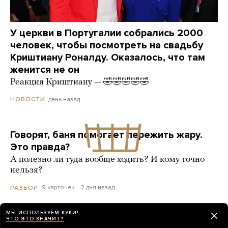
У церкви в Португалии собрались 2000
человек, чтобы посмотреть на свадьбу
Криштиану Роналду. Оказалось, что там
женится не он
Реакция Криштиану — 🤣🤣🤣🤣🤣
день назад
НОВОСТИ
Говорят, баня помогает пережить жару.
Это правда?
А полезно ли туда вообще ходить? И кому точно
нельзя?
9 карточек
2 дня назад
РАЗБОР
МЫ ИСПОЛЬЗУЕМ КУКИ!
ЧТО ЭТО ЗНАЧИТ?