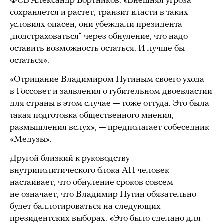
ФСБ Александр Бортников: «Внешняя угроза
сохраняется и растет, транзит власти в таких
условиях опасен, они убеждали президента
„подстраховаться“ через обнуление, что надо
оставить возможность остаться. И лучше бы
остаться».
«
Отрицание
Владимиром Путиным своего ухода
в Госсовет и
заявления
о губительном двоевластии
для страны в этом случае — тоже оттуда. Это была
такая подготовка общественного мнения,
размышления вслух», — предполагает собеседник
«Медузы».
Другой близкий к руководству
внутриполитического блока АП человек
настаивает, что обнуление сроков совсем
не означает, что Владимир Путин обязательно
будет баллотироваться на следующих
президентских выборах. «Это было сделано для