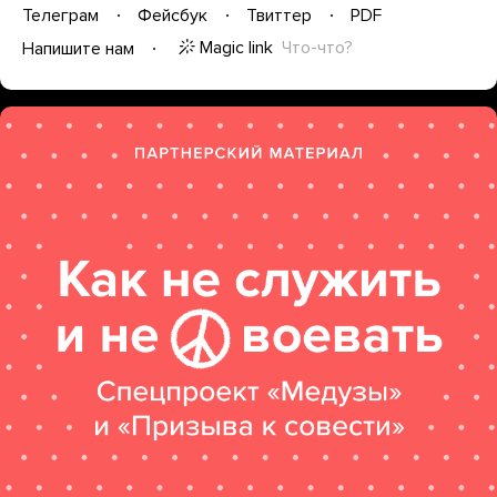
Телеграм
Фейсбук
Твиттер
PDF
Magic link
Что-что?
Напишите нам