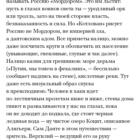
называть Россию «Мордором». Это им льстит:
пусть в глазах воинов света ты — уродливый орк
или тролль, зато на твоей стороне власть,
безнаказанность и сила. Но «Котлован» рисует
Россию не Мордором, не империей зла,
а дантовским адом. Все приметы налицо, можно
даже посчитать круги и обозначить их население
(унывающие, гневливые, глупые и так далее).
Налицо казни для грешников: море дерьма
(«Путин, мы тонем в фекалиях», — бессильно
сообщает надпись на стене), кислотные реки. Тут
даже есть визуальный образ спуска
в преисподнюю. Человек в хаки идет
по лестничным пролетам ниже и ниже, стены дома
гниют и разваливаются у нас на глазах, пока
он не доходит до подвала, где стоит черная
ледяная вода — ну чистое озеро Коцит, описанное
Алигьери. Сам Данте в этом путешествии —
зритель. Вергилий — ведущий его за руку