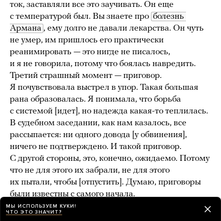
ток, заставляли все это заучивать. Он еще
с температурой был. Вы знаете про
болезнь 
Армана
, ему долго не давали лекарства. Он чуть
не умер, им пришлось его практически
реанимировать — это нигде не писалось,
и я не говорила, потому что боялась навредить.
Третий страшный момент — приговор.
Я почувствовала выстрел в упор. Такая большая
рана образовалась. Я понимала, что борьба
с системой [идет], но надежда какая-то теплилась.
В судебном заседании, как нам казалось, все
рассыпается: ни одного довода [у обвинения],
ничего не подтверждено. И такой приговор.
С другой стороны, это, конечно, ожидаемо. Потому
что не для этого их забрали, не для этого
их пытали, чтобы [отпустить]. Думаю, приговоры
были известны с самого начала.
МЫ ИСПОЛЬЗУЕМ КУКИ!
ЧТО ЭТО ЗНАЧИТ?
РЕПОРТАЖ С ЭТОГО ЗАСЕДАНИЯ