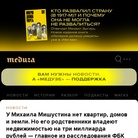
Перейти
к
материалам
НОВОСТИ
ИСТОРИИ
РАЗБОР
ПОДКАСТЫ
МАГАЗ
П
НОВОСТИ
У Михаила Мишустина нет квартир, домов
и земли. Но его родственники владеют
недвижимостью на три миллиарда
рублей — главное из расследования ФБК