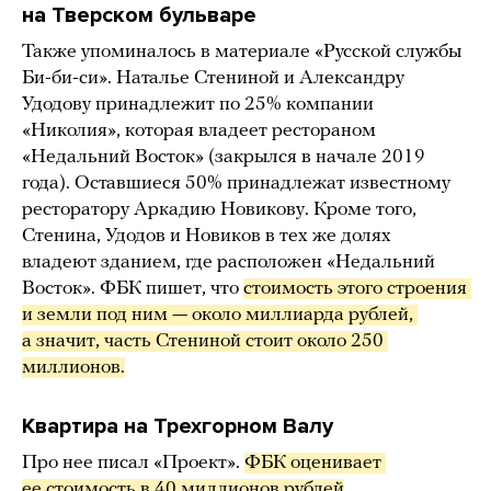
на Тверском бульваре
Также упоминалось в материале «Русской службы
Би-би-си». Наталье Стениной и Александру
Удодову принадлежит по 25% компании
«Николия», которая владеет рестораном
«Недальний Восток» (закрылся в начале 2019
года). Оставшиеся 50% принадлежат известному
ресторатору Аркадию Новикову. Кроме того,
Стенина, Удодов и Новиков в тех же долях
владеют зданием, где расположен «Недальний
Восток». ФБК пишет, что
стоимость этого строения 
и земли под ним — около миллиарда рублей, 
а значит, часть Стениной стоит около 250 
миллионов.
Квартира на Трехгорном Валу
Про нее писал «Проект».
ФБК оценивает 
ее стоимость в 40 миллионов рублей
.