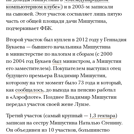
компьютерном клубе»
) и в 2005-м записали
на сыновей. Этот участок составляет лишь пятую
часть от общей площади дачи Мишустина,
подчеркивает ФБК.
Второй участок был куплен в 2012 году у Геннадия
Букаева — бывшего начальника Мишустина
в министерстве по налогам и сборам (с 2000
по 2004 год Букаев
был
министром, а Мишустин
его заместителем). Покупателем выступил отец
будущего премьера Владимир Мишустин,
которому на тот момент было 73 года и который,
как
сообщалось
, до выхода на пенсию работал
в «Аэрофлоте». Позднее Владимир Мишустин
передал участок своей жене Луизе.
Третий участок (самый крупный —
1,3 гектара
)
записан на сестру Мишустина Наталью Стенину.
Он объединен из 10 участков, большинство