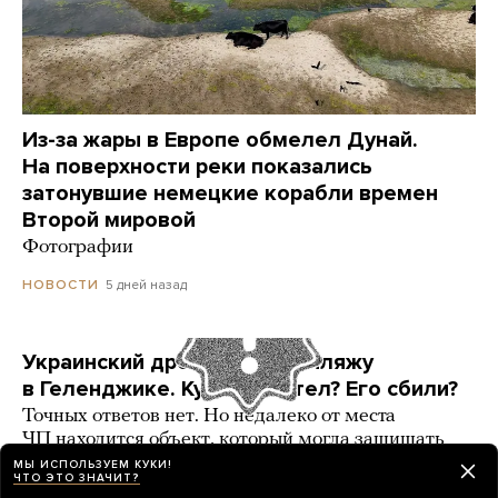
Из-за жары в Европе обмелел Дунай.
На поверхности реки показались
затонувшие немецкие корабли времен
Второй мировой
Фотографии
5 дней назад
НОВОСТИ
Украинский дрон попал по пляжу
в Геленджике. Куда он летел? Его сбили?
Точных ответов нет. Но недалеко от места
ЧП находится объект, который могла защищать
ПВО
МЫ ИСПОЛЬЗУЕМ КУКИ!
ЧТО ЭТО ЗНАЧИТ?