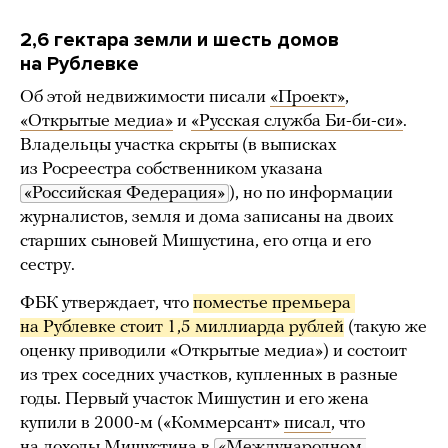
2,6 гектара земли и шесть домов
на Рублевке
Об этой недвижимости писали
«Проект»
,
«Открытые медиа»
и
«Русская служба Би-би-си»
.
Владельцы участка скрыты (в выписках
из Росреестра собственником указана
«Российская Федерация»
), но по информации
журналистов, земля и дома записаны на двоих
старших сыновей Мишустина, его отца и его
сестру.
ФБК утверждает, что
поместье премьера 
на Рублевке стоит 1,5 миллиарда рублей
(такую же
оценку приводили «Открытые медиа») и состоит
из трех соседних участков, купленных в разные
годы. Первый участок Мишустин и его жена
купили в 2000-м («Коммерсант»
писал
, что
на доходы Мишустина в
«Международном 