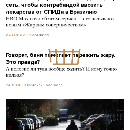
сеть, чтобы контрабандой ввозить
лекарства от СПИДа в Бразилию
HBO Max снял об этом сериал — его называют
новым «Жарким соперничеством»
2 часа назад
ИСТОРИИ
Говорят, баня помогает пережить жару.
Это правда?
А полезно ли туда вообще ходить? И кому точно
нельзя?
9 карточек
час назад
РАЗБОР