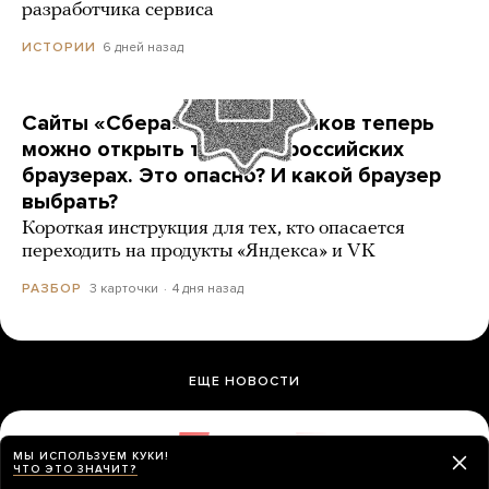
разработчика сервиса
6 дней назад
ИСТОРИИ
Сайты «Сбера» и других банков теперь
можно открыть только в российских
браузерах. Это опасно? И какой браузер
выбрать?
Короткая инструкция для тех, кто опасается
переходить на продукты «Яндекса» и VK
3 карточки
4 дня назад
РАЗБОР
ЕЩЕ НОВОСТИ
В суд подали иск с требованием снять
МЫ ИСПОЛЬЗУЕМ КУКИ!
ЧТО ЭТО ЗНАЧИТ?
«Яблоко» с выборов. А разве это еще