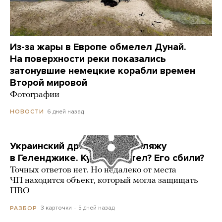
Из-за жары в Европе обмелел Дунай.
На поверхности реки показались
затонувшие немецкие корабли времен
Второй мировой
Фотографии
6 дней назад
НОВОСТИ
Украинский дрон попал по пляжу
в Геленджике. Куда он летел? Его сбили?
Точных ответов нет. Но недалеко от места
ЧП находится объект, который могла защищать
ПВО
3 карточки
5 дней назад
РАЗБОР