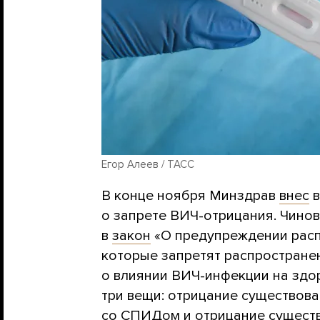
Егор Алеев / ТАСС
В конце ноября Минздрав
внес
в
о запрете ВИЧ-отрицания. Чино
в
закон
«О предупреждении расп
которые запретят распростране
о влиянии ВИЧ-инфекции на здо
три вещи: отрицание существова
со СПИДом и отрицание сущест