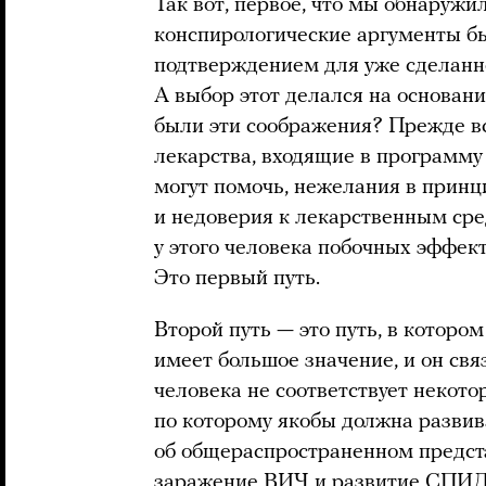
Так вот, первое, что мы обнаружили
конспирологические аргументы б
подтверждением для уже сделанн
А выбор этот делался на основан
были эти соображения? Прежде вс
лекарства, входящие в программу 
могут помочь, нежелания в принц
и недоверия к лекарственным сре
у этого человека побочных эффект
Это первый путь.
Второй путь — это путь, в которо
имеет большое значение, и он свя
человека не соответствует некот
по которому якобы должна развива
об общераспространенном предста
заражение ВИЧ и развитие СПИДа