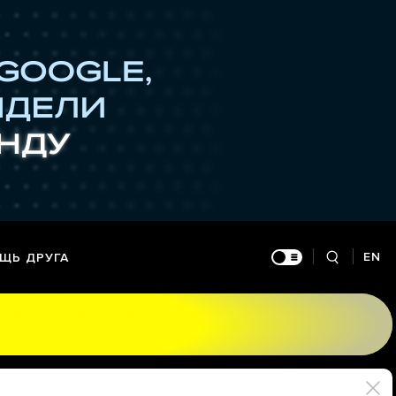
EN
ЩЬ ДРУГА