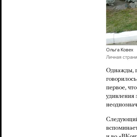
Ольга Ковех
Личная страни
Однажды, п
говорилось
первое, чт
удивления 
неоднознач
Следующий 
вспоминает
и во «ВКон