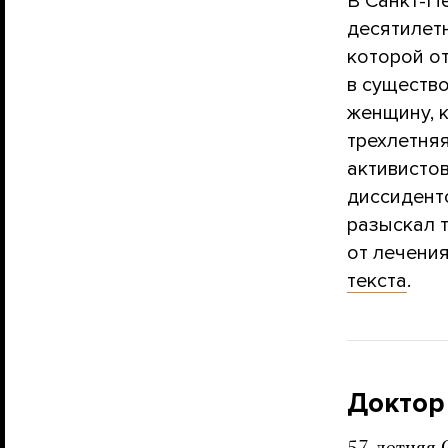
В Санкт-П
десятилет
которой от
в существ
женщину, 
трехлетняя
активистов
диссидент
разыскал 
от лечения
текста
.
Доктор