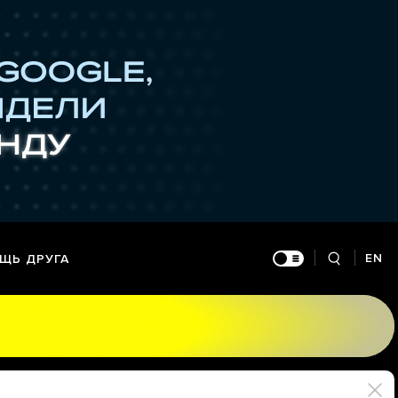
EN
ЩЬ ДРУГА