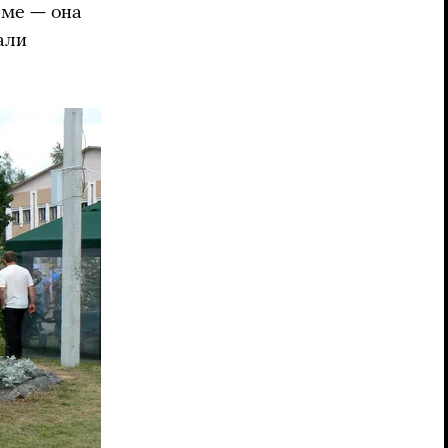
еме — она
али