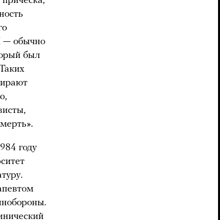
 прическа,
ность
го
И — обычно
торый был
 Таких
бирают
ю,
висты,
мерть».
984 году
рситет
туру.
рапевтом
инобороны.
инический