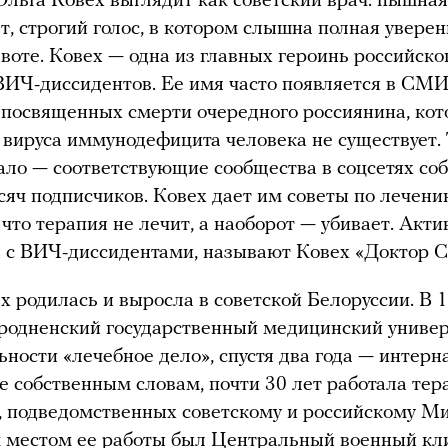
Ольга Ковех выглядит как советский врач: пышная
т, строгий голос, в котором слышна полная уверен
авоте. Ковех — одна из главных героинь российско
ИЧ-диссидентов. Ее имя часто появляется в СМ
, посвященных смерти очередного россиянина, ко
о вируса иммунодефицита человека не существует.
ло — соответствующие сообщества в соцсетях со
сяч подписчиков. Ковех дает им советы по лечени
 что терапия не лечит, а наоборот — убивает. Акти
с ВИЧ-диссидентами, называют Ковех «Доктор С
х родилась и выросла в советской Белоруссии. В 1
родненский государственный медицинский униве
ьности «лечебное дело», спустя два года — интерна
ее собственным словам, почти 30 лет работала те
, подведомственных советскому и российскому М
 местом ее работы был Центральный военный кл