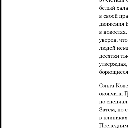
57-летняя 
белый хала
в своей пр
движения В
в новостях
уверен, чт
людей нема
десятки ты
утверждая,
борющиеся 
Ольга Кове
окончила Г
по специал
Затем, по 
в клиниках
Последним