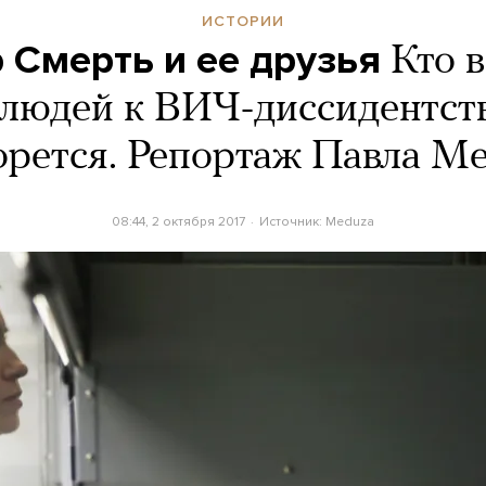
ИСТОРИИ
 Смерть и ее друзья
Кто 
 людей к ВИЧ-диссидентств
орется. Репортаж Павла М
08:44, 2 октября 2017
Источник:
Meduza