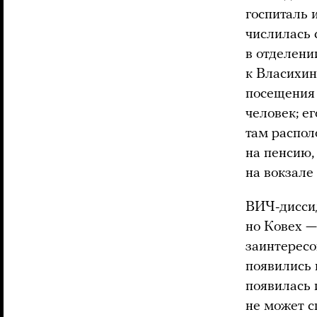
госпиталь 
числилась 
в отделени
к Власихин
посещения 
человек; е
там распол
на пенсию,
на вокзале
ВИЧ-диссид
но Ковех —
заинтересо
появились 
появилась 
не может с