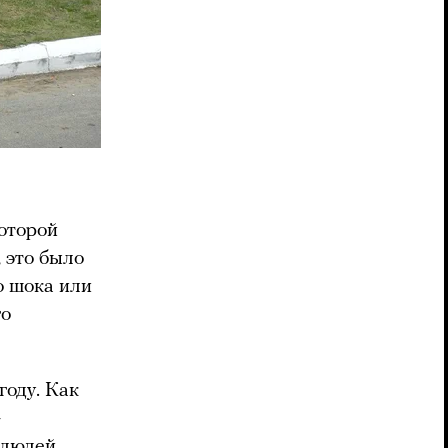
которой
 это было
о шока или
го
году. Как
—
 людей,