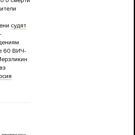
о о смерти
дители
мени
судят
—
едениям
е 60 ВИЧ-
Мерзликин
аз
рсия