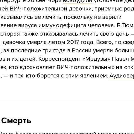
етербурге 26 сентября
возбудили
уголовное дел
ней ВИЧ-положительной девочки, приемные ро
казывались ее лечить, поскольку не верили
ование вируса иммунодефицита человека. В Тю
которая также отказывалась лечить свою дочь 
 девочка умерла летом 2017 года. Всего, по св
, за последние три года в России умерли больш
ов и их детей. Корреспондент «Медузы» Павел 
тех, кто вдохновляет ВИЧ-положительных на отк
, — и тех, кто борется с этим явлением.
Аудиове
 Смерть