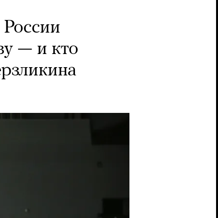
в России
у — и кто
ерзликина