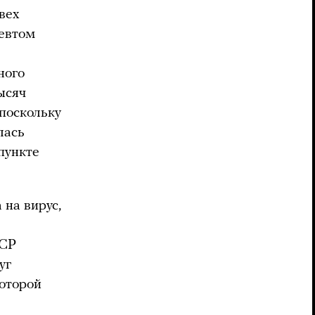
вех
певтом
ного
ысяч
 поскольку
лась
пункте
 на вирус,
ССР
уг
которой