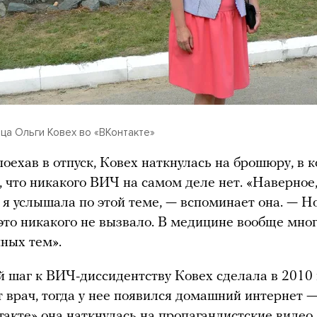
ца Ольги Ковех во «ВКонтакте»
оехав в отпуск, Ковех наткнулась на брошюру, в 
, что никакого ВИЧ на самом деле нет. «Наверное,
о я услышала по этой теме, — вспоминает она. — Н
это никакого не вызвало. В медицине вообще мно
ных тем».
шаг к ВИЧ-диссидентству Ковех сделала в 2010 
 врач, тогда у нее появился домашний интернет 
такте» она наткнулась на пропагандистские видео