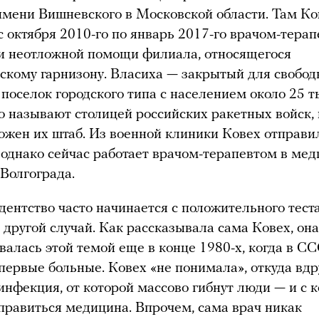
имени Вишневского в Московской области. Там Ко
с октября 2010-го по январь 2017-го врачом-тера
и неотложной помощи филиала, относящегося
скому гарнизону. Власиха — закрытый для свобод
поселок городского типа с населением около 25 т
го называют столицей российских ракетных войск,
ожен их штаб. Из военной клиники Ковех отправи
 однако сейчас работает врачом-терапевтом в мед
 Волгограда.
ентство часто начинается с положительного теста
 другой случай. Как рассказывала сама Ковех, она
валась этой темой еще в конце 1980-х, когда в С
первые больные. Ковех «не понимала», откуда вдр
инфекция, от которой массово гибнут люди — и с 
правиться медицина. Впрочем, сама врач никак