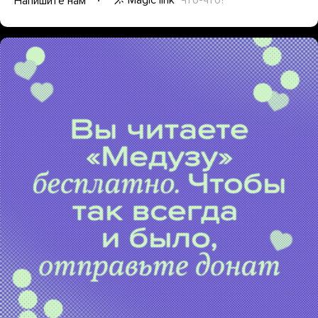
Magic link
Что-что?
Напишите нам