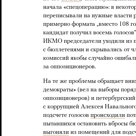
начала «спецоперацию»: в некото
переписывали на нужные власти р
примерно формата „вместо 108 го
кандидат получил восемь голосов“
ИКМО председатели уходили из 
с бюллетенями и скрывались от ч
комиссий якобы случайно ошибали
за оппозиционеров.
На те же проблемы обращает вн
демократы» (вел на выборы поря
оппозиционеров) и петербургский
с коррупцией Алексея Навального
подсчете голосов
происходили
пот
пытавшихся остановить вбросы бю
выгоняли
из помещений для подсч