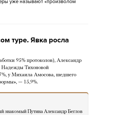
еры уже называют «произволом
ом туре. Явка росла
аботки 95% протоколов), Александр
 у Надежды Тихоновой
87%, у Михаила Амосова, шедшего
ормы», — 15,9%.
ый знакомый Путина Александр Беглов