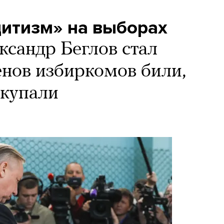
итизм» на выборах
ксандр Беглов стал
енов избиркомов били,
дкупали