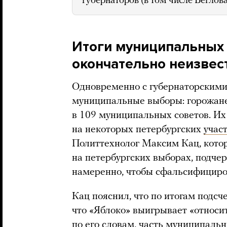
губернаторов (в том числе Беглова
Итоги муниципальных
окончательно неизвес
Одновременно с губернаторскими
муниципальные выборы: горожане
в 109 муниципальных советов. Их
на некоторых петербургских
учас
Политтехнолог Максим Кац, кото
на петербургских выборах, подчерк
намеренно, чтобы сфальсифициро
Кац пояснил, что по итогам подсче
что «Яблоко» выигрывает «относит
по его
словам
, часть муниципал