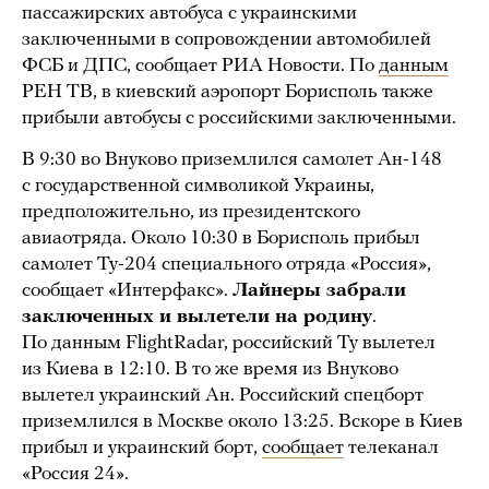
пассажирских автобуса с украинскими
заключенными в сопровождении автомобилей
ФСБ и ДПС, сообщает РИА Новости. По
данным
РЕН ТВ, в киевский аэропорт Борисполь также
прибыли автобусы с российскими заключенными.
В 9:30 во Внуково приземлился самолет Ан-148
с государственной символикой Украины,
предположительно, из президентского
авиаотряда. Около 10:30 в Борисполь прибыл
самолет Ту-204 специального отряда «Россия»,
сообщает «Интерфакс».
Лайнеры забрали
заключенных и вылетели на родину
.
По данным FlightRadar, российский Ту вылетел
из Киева в 12:10. В то же время из Внуково
вылетел украинский Ан. Российский спецборт
приземлился в Москве около 13:25. Вскоре в Киев
прибыл и украинский борт,
сообщает
телеканал
«Россия 24».