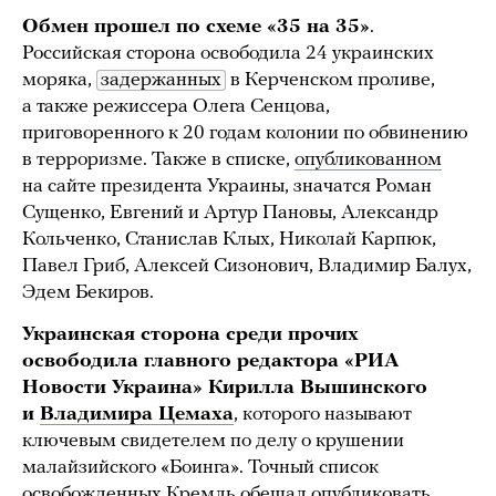
Обмен прошел по схеме «35 на 35»
.
Российская сторона освободила 24 украинских
моряка,
задержанных
в Керченском проливе,
а также режиссера Олега Сенцова,
приговоренного к 20 годам колонии по обвинению
в терроризме. Также в списке,
опубликованном
на сайте президента Украины, значатся Роман
Сущенко, Евгений и Артур Пановы, Александр
Кольченко, Станислав Клых, Николай Карпюк,
Павел Гриб, Алексей Сизонович, Владимир Балух,
Эдем Бекиров.
Украинская сторона среди прочих
освободила главного редактора «РИА
Новости Украина» Кирилла Вышинского
и
Владимира Цемаха
, которого называют
ключевым свидетелем по делу о крушении
малайзийского «Боинга». Точный список
освобожденных Кремль обещал опубликовать