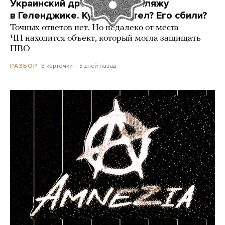
Украинский дрон попал по пляжу
в Геленджике. Куда он летел? Его сбили?
Точных ответов нет. Но недалеко от места
ЧП находится объект, который могла защищать
ПВО
3 карточки
5 дней назад
РАЗБОР