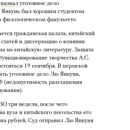
н
назвал
уголовное дело
ю Янкунь был хорошим студентом
а филологическом факультете.
ается гражданская палата, китайский
 статей и диссертацию о влиянии
а на китайскую литературу. Защита
ункционирование творчества А.С.
стояться 19 сентября. В пермской
ть уголовное дело Лю Янкуня,
 (недопустимость разглашения
дования).
О три недели, после чего
 вуза и китайского посольства его
она рублей. Суд отправил Лю Янкуня