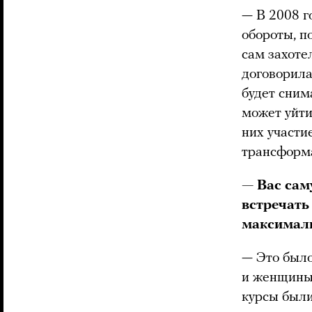
— В 2008 г
обороты, п
сам захоте
договорила
будет сним
может уйти
них участи
трансформа
— Вас сам
встречать
максималь
— Это было
и женщины,
курсы были