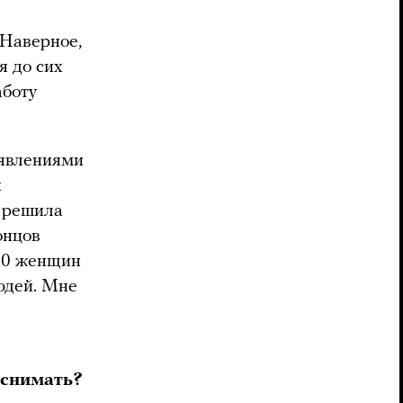
 Наверное,
я до сих
аботу
ъявлениями
ы
Я решила
онцов
 50 женщин
юдей. Мне
 снимать?