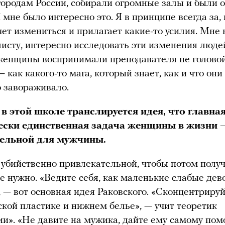
городам России, собирали огромные залы и были 
 мне было интересно это. Я в принципе всегда за, 
чет измениться и прилагает какие-то усилия. Мне 
исту, интересно исследовать эти изменения люде
 женщины воспринимали преподавателя не головой
— как какого-то мага, который знает, как и что он
о завораживало.
 в этой школе транслируется идея, что главна
ески единственная задача женщины в жизни 
ельной для мужчины.
 убийственно привлекательной, чтобы потом получ
бе нужно. «Ведите себя, как маленькие слабые дево
, — вот основная идея Раковского. «Сконцентриру
ской пластике и нижнем белье», — учит теоретик
ии». «Не давите на мужика, дайте ему самому пом