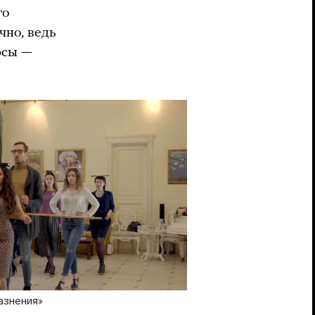
го
чно, ведь
рсы —
азнения»