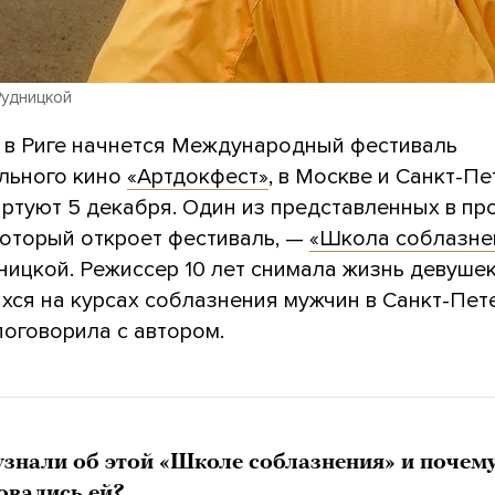
Рудницкой
я в Риге начнется Международный фестиваль
льного кино
«Артдокфест»
, в Москве и Санкт-П
артуют 5 декабря. Один из представленных в пр
который откроет фестиваль, —
«Школа соблазне
ицкой. Режиссер 10 лет снимала жизнь девушек
хся на курсах соблазнения мужчин в Санкт-Пете
поговорила с автором.
узнали об этой «Школе соблазнения» и почем
овались ей?