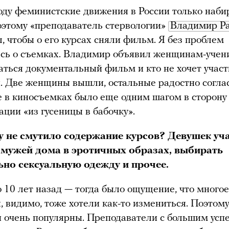
оду феминистские движения в России только наби
оэтому «преподаватель стервологии»
Владимир Р
л, чтобы о его курсах сняли фильм. Я без проблем
сь о съемках. Владимир объявил женщинам-учени
аться документальный фильм и кто не хочет участ
. Две женщины вышли, остальные радостно согла
е в киносъемках было еще одним шагом в сторону
ции «из гусеницы в бабочку».
у не смутило содержание курсов? Девушек уч
 мужей дома в эротичных образах, выбирать
но сексуальную одежду и прочее.
 10 лет назад — тогда было ощущение, что многое
 видимо, тоже хотели как-то измениться. Поэтом
 очень популярны. Преподаватели с большим усп