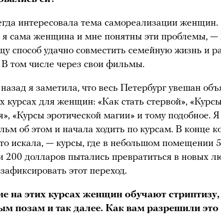
гда интересовала тема самореализации женщин.
о я сама женщина и мне понятны эти проблемы, — 
щу способ удачно совместить семейную жизнь и р
 В том числе через свои фильмы.
 назад я заметила, что весь Петербург увешан об
х курсах для женщин: «Как стать стервой», «Курс
», «Курсы эротической магии» и тому подобное. 
льм об этом и начала ходить по курсам. В конце к
что искала, — курсы, где в небольшом помещении
 и 200 долларов пытались превратиться в новых л
 зафиксировать этот переход.
е на этих курсах женщин обучают стриптизу,
ым позам и так далее. Как вам разрешили это