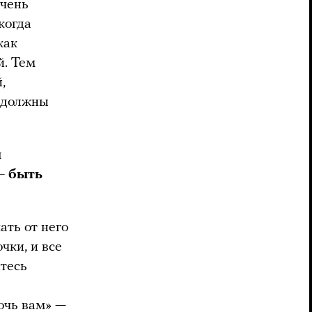
очень
когда
как
й. Тем
,
и должны
я
— быть
ать от него
чки, и все
йтесь
очь вам» —