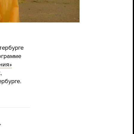
етербурге
ограмме
ния»
,
рбурге.
у