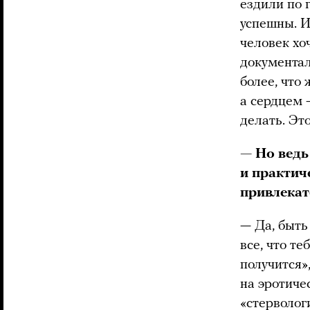
ездили по 
успешны. И
человек хо
документал
более, что
а сердцем 
делать. Эт
— Но ведь
и практич
привлекат
— Да, быть
все, что те
получится»
на эротиче
«стерволог