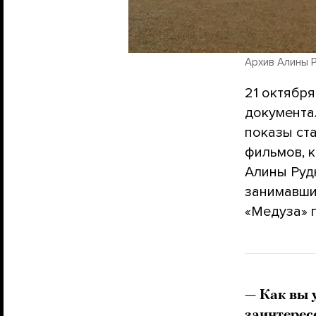
Архив Алины 
21 октябр
документа
показы ст
фильмов, 
Алины Рудн
занимавши
«Медуза» 
—
Как вы 
заинтерес