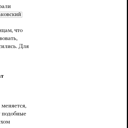
рали
аковский
цам, что
вовать,
сились. Для
ат
 меняется,
у подобные
ехом