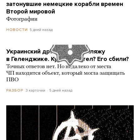
затонувшие немецкие корабли времен
Второй мировой
Фотографии
5 дней назад
НОВОСТИ
Украинский дрон попал по пляжу
в Геленджике. Куда он летел? Его сбили?
Точных ответов нет. Но недалеко от места
ЧП находится объект, который могла защищать
ПВО
3 карточки
5 дней назад
РАЗБОР