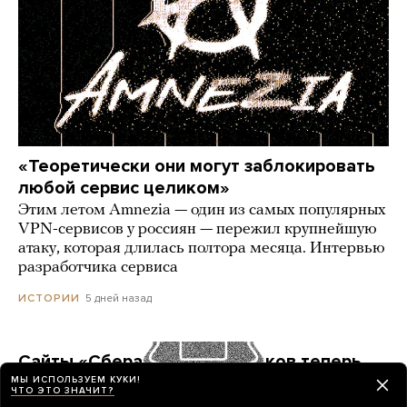
«Теоретически они могут заблокировать
любой сервис целиком»
Этим летом Amnezia — один из самых популярных
VPN-сервисов у россиян — пережил крупнейшую
атаку, которая длилась полтора месяца. Интервью
разработчика сервиса
5 дней назад
ИСТОРИИ
Сайты «Сбера» и других банков теперь
можно открыть только в российских
МЫ ИСПОЛЬЗУЕМ КУКИ!
ЧТО ЭТО ЗНАЧИТ?
браузерах. Это опасно? И какой браузер