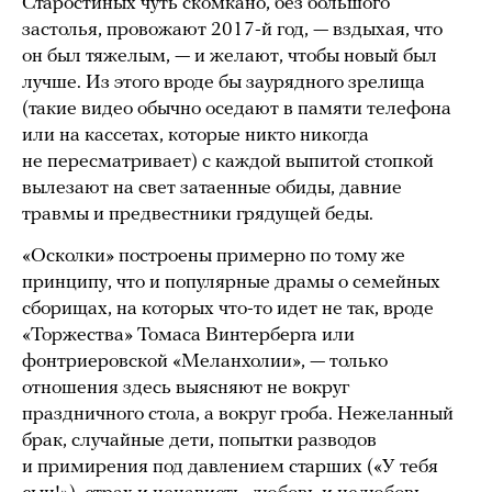
Старостиных чуть скомкано, без большого
застолья, провожают 2017-й год, — вздыхая, что
он был тяжелым, — и желают, чтобы новый был
лучше. Из этого вроде бы заурядного зрелища
(такие видео обычно оседают в памяти телефона
или на кассетах, которые никто никогда
не пересматривает) с каждой выпитой стопкой
вылезают на свет затаенные обиды, давние
травмы и предвестники грядущей беды.
«Осколки» построены примерно по тому же
принципу, что и популярные драмы о семейных
сборищах, на которых что-то идет не так, вроде
«Торжества» Томаса Винтерберга или
фонтриеровской «Меланхолии», — только
отношения здесь выясняют не вокруг
праздничного стола, а вокруг гроба. Нежеланный
брак, случайные дети, попытки разводов
и примирения под давлением старших («У тебя