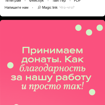
Телеграм
Фейсбук
Твиттер
PDF
Magic link
Что-что?
Напишите нам