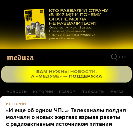
Перейти
к
материалам
НОВОСТИ
ИСТОРИИ
РАЗБОР
ПОДКАСТЫ
МАГАЗ
П
ИСТОРИИ
«И еще об одном ЧП…» Телеканалы полдня
молчали о новых жертвах взрыва ракеты
с радиоактивным источником питания