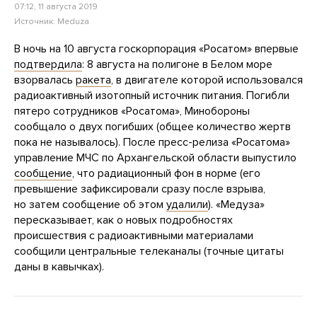
07:12, 11 августа 2019
Источник:
Meduza
В ночь на 10 августа госкорпорация «Росатом» впервые
подтвердила
: 8 августа на полигоне в Белом море
взорвалась
ракета
, в двигателе которой использовался
радиоактивный изотопный источник питания. Погибли
пятеро сотрудников «Росатома», Минобороны
сообщало о двух погибших (общее количество жертв
пока не называлось). После пресс-релиза «Росатома»
управление МЧС по Архангельской области выпустило
сообщение
, что радиационный фон в норме (его
превышение зафиксировали сразу после взрыва,
но затем сообщение об этом
удалили
). «Медуза»
пересказывает, как о новых подробностях
происшествия с радиоактивными материалами
сообщили центральные телеканалы (точные цитаты
даны в кавычках).