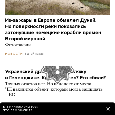
Из-за жары в Европе обмелел Дунай.
На поверхности реки показались
затонувшие немецкие корабли времен
Второй мировой
Фотографии
6 дней назад
НОВОСТИ
Украинский дрон попал по пляжу
в Геленджике. Куда он летел? Его сбили?
Точных ответов нет. Но недалеко от места
ЧП находится объект, который могла защищать
ПВО
3 карточки
6 дней назад
РАЗБОР
МЫ ИСПОЛЬЗУЕМ КУКИ!
ЧТО ЭТО ЗНАЧИТ?