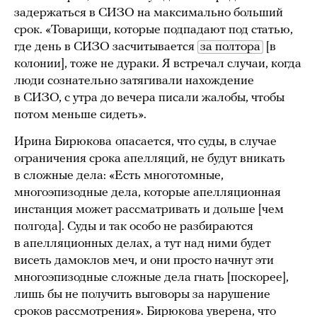
задержаться в СИЗО на максимально больший
срок. «Товарищи, которые подпадают под статью,
где день в СИЗО засчитывается
за полтора
[в
колонии], тоже не дураки. Я встречал случаи, когда
люди сознательно затягивали нахождение
в СИЗО, с утра до вечера писали жалобы, чтобы
потом меньше сидеть».
Ирина Бирюкова
опасается, что суды, в случае
ограничения срока апелляций, не будут вникать
в сложные дела: «Есть многотомные,
многоэпизодные дела, которые апелляционная
инстанция может рассматривать и дольше [чем
полгода]. Суды и так особо не разбираются
в апелляционных делах, а тут над ними будет
висеть дамоклов меч, и они просто начнут эти
многоэпизодные сложные дела гнать [поскорее],
лишь бы не получить выговоры за нарушение
сроков рассмотрения». Бирюкова уверена, что