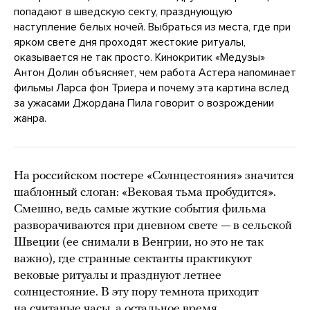
попадают в шведскую секту, празднующую
наступление белых ночей. Выбраться из места, где при
ярком свете дня проходят жестокие ритуалы,
оказывается не так просто. Кинокритик «Медузы»
Антон Долин объясняет, чем работа Астера напоминает
фильмы Ларса фон Триера и почему эта картина вслед
за ужасами Джордана Пила говорит о возрождении
жанра.
На российском постере «Солнцестояния» значится
шаблонный слоган: «Вековая тьма пробудится».
Смешно, ведь самые жуткие события фильма
разворачиваются при дневном свете — в сельской
Швеции (ее снимали в Венгрии, но это не так
важно), где странные сектанты практикуют
вековые ритуалы и празднуют летнее
солнцестояние. В эту пору темнота приходит
на считаные часы, а остальное время