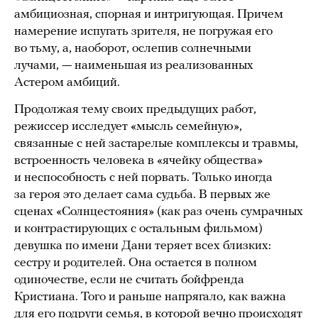
амбициозная, спорная и интригующая. Причем
намерение испугать зрителя, не погружая его
во тьму, а, наоборот, ослепив солнечными
лучами, — наименьшая из реализованных
Астером амбиций.
Продолжая тему своих предыдущих работ,
режиссер исследует «мысль семейную»,
связанные с ней застарелые комплексы и травмы,
встроенность человека в «ячейку общества»
и неспособность с ней порвать. Только иногда
за героя это делает сама судьба. В первых же
сценах «Солнцестояния» (как раз очень сумрачных
и контрастирующих с остальным фильмом)
девушка по имени Дани теряет всех близких:
сестру и родителей. Она остается в полном
одиночестве, если не считать бойфренда
Кристиана. Того и раньше напрягало, как важна
для его подруги семья, в которой вечно происходят