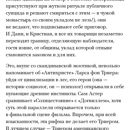
присутствуют при жутком ритуале публичного
суицида и решают смириться с этим — в чужой
монастырь со своим укладом не лезь!), они
не ведают, что подписывают себе приговор.
И Дани, и Кристиан, и все их товарищи незаметно
переходят границу, отделяющую наблюдателя,
гостя извне, от общины, уклад которой отныне
становится законом и для них.
Это, вкупе со скандинавской экзотикой, невольно
напоминает об «Антихристе» Ларса фон Триера:
уйдя от цивилизации в лес, его герои (она —
историк-социолог, он — психолог) открывали в себе
пугающие древние инстинкты. Сам Астер
сравнивает «Солнцестояние» с «Догвиллем», хотя
суть этой параллели открывается только
в финальной сцене фильма. Впрочем, при всей
изысканности, эта рифма не делает его Триером.
В лучшем случае — Триером американского