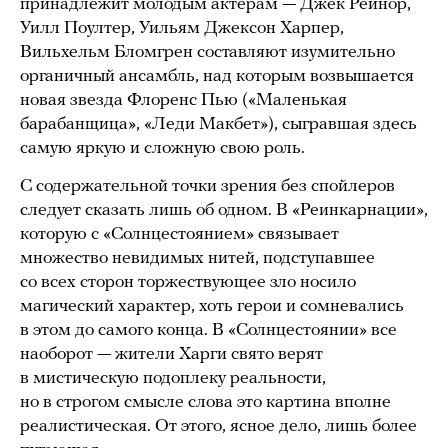
принадлежит молодым актерам — Джек Рейнор,
Уилл Поултер, Уильям Джексон Харпер,
Вильхельм Бломгрен составляют изумительно
органичный ансамбль, над которым возвышается
новая звезда Флоренс Пью («Маленькая
барабанщица», «Леди Макбет»), сыгравшая здесь
самую яркую и сложную свою роль.
С содержательной точки зрения без спойлеров
следует сказать лишь об одном. В «Реинкарнации»,
которую с «Солнцестоянием» связывает
множество невидимых нитей, подступавшее
со всех сторон торжествующее зло носило
магический характер, хоть герои и сомневались
в этом до самого конца. В «Солнцестоянии» все
наоборот — жители Харги свято верят
в мистическую подоплеку реальности,
но в строгом смысле слова это картина вполне
реалистическая. От этого, ясное дело, лишь более