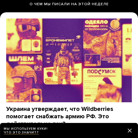
О ЧЕМ МЫ ПИСАЛИ НА ЭТОЙ НЕДЕЛЕ
Украина утверждает, что Wildberries
помогает снабжать армию РФ. Это
действительно так?
МЫ ИСПОЛЬЗУЕМ КУКИ!
«Медуза» изучила, какие товары заказывают для
ЧТО ЭТО ЗНАЧИТ?
фронта на маркетплейсах (спойлер: даже