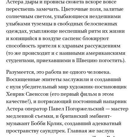
Астера дыры и провисы сюжета вскоре вовсе
перестаешь замечать. Цветочные поля, залитые
солнечным светом, улыбающиеся нездешними
улыбками туземцы в свободных белоснежных
одеждах, усыпляюще неспешный ритм их жизни
и копящийся в воздухе саспенс блокируют
способность зрителя к здравым рассуждениям
(то же происходит и с наивными американскими
студентами, приехавшими в Швецию погостить).
Разумеется, это работа не одного человека.
Восхищенные эпитеты заслужили и создавший
с нуля убедительный мир художник-постановщик
Хенрик Свенссон (его первый фильм в этом
качестве!), и потрясающий постоянный напарник
Астера оператор Павел Погоржельский — мастер
медленной съемки, и британский эмбиент-
музыкант Бобби Крлик, создавший адекватный
пространству саундтрек. Главная же заслуга