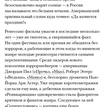
безостановочно жарит солнце — в России
мы называем это белыми ночами. Американский
оригинальный слоган куда точнее: «Да начнется
праздник!»
Ренессанс фильма ужасов в последние несколько
лет — уже не гипотеза, а свершившийся факт.
Ни один фестиваль или премия не обходятся без
хорроров, а работающие в этом когда-то нишевом
жанре молодые режиссеры считаются самыми
перспективными. Среди лидеров нового
поколения хоррормейкеров — американцы
Джордан Пил (
«Прочь»
,
«Мы»
), Роберт Эггерс
(«Ведьма»,
«Маяк»
) и, бесспорно, уроженец Нью-
Йорка Ари Астер. Уже первые короткометражки
сделали ему имя, а дебютная полнометражная
«Реинкарнация» одновременно стала фаворитом
критиков и фанатов жанра. Следующее за ней
«Солнцестояние» — картина еще более