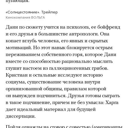
пугающая.
«Солнцестояние». Трейлер
Кинокомпания ВОЛЬГА
Дани по сюжету учится на психолога, ее бойфренд
и его друзья в большинстве антропологи. Она
копает вглубь человека, его явных и скрытых
мотиваций. Но этот навык блокируется острым
переживанием собственного горя, которое Дани
вместе со способностью рационально мыслить
глушит настоем из галлюциногенных грибов.
Кристиан и остальные исследуют историю
социума, существование человека внутри
организованной общины, правилам которой
он вынужден подчиниться. Друзья готовы сыграть
в такое подчинение, причем не без умысла: Харга
дает идеальный материал для будущей
диссертации.
Пойдя однажды на сговор с совестью (американцы