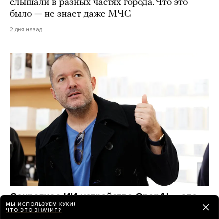
слышали в разных частях города. Что это
было — не знает даже МЧС
2 дня назад
Секретное ИИ-устройство OpenAI — это
МЫ ИСПОЛЬЗУЕМ КУКИ!
умная колонка в форме пончика. Дизайн
ЧТО ЭТО ЗНАЧИТ?