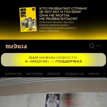
Перейти
к
материалам
НОВОСТИ
ИСТОРИИ
РАЗБОР
ПОДКАСТЫ
МАГАЗ
П