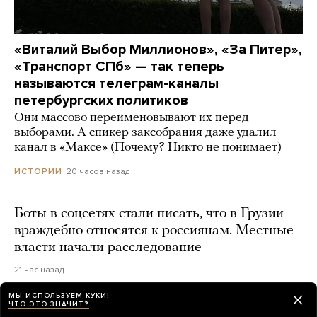
«Виталий Выбор Миллионов», «За Питер»,
«Транспорт СПб» — так теперь
называются телеграм-каналы
петербургских политиков
Они массово переименовывают их перед
выборами. А спикер заксобрания даже удалил
канал в «Максе» (Почему? Никто не понимает)
20 часов назад
ИСТОРИИ
Боты в соцсетях стали писать, что в Грузии
враждебно относятся к россиянам. Местные
власти начали расследование
21 час назад
МЫ ИСПОЛЬЗУЕМ КУКИ!
ЧТО ЭТО ЗНАЧИТ?
Светлане Тихановской не открыли счет